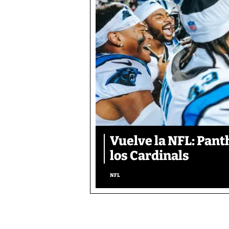
Vuelve la NFL: Pan
los Cardinals
NFL