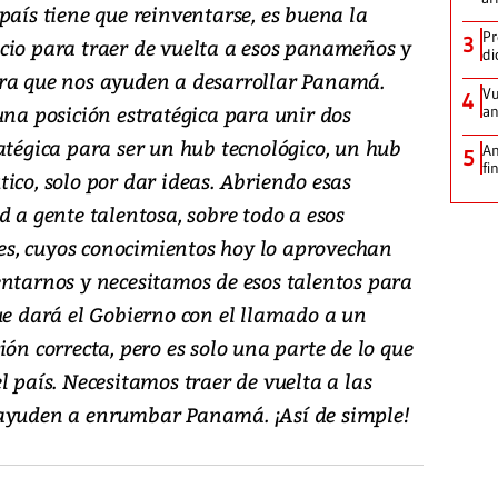
país tiene que reinventarse, es buena la
Pr
3
cio para traer de vuelta a esos panameños y
di
ara que nos ayuden a desarrollar Panamá.
Vu
4
una posición estratégica para unir dos
an
atégica para ser un hub tecnológico, un hub
An
5
fi
ico, solo por dar ideas. Abriendo esas
d a gente talentosa, sobre todo a esos
s, cuyos conocimientos hoy lo aprovechan
entarnos y necesitamos de esos talentos para
ue dará el Gobierno con el llamado a un
ión correcta, pero es solo una parte de lo que
l país. Necesitamos traer de vuelta a las
 ayuden a enrumbar Panamá. ¡Así de simple!