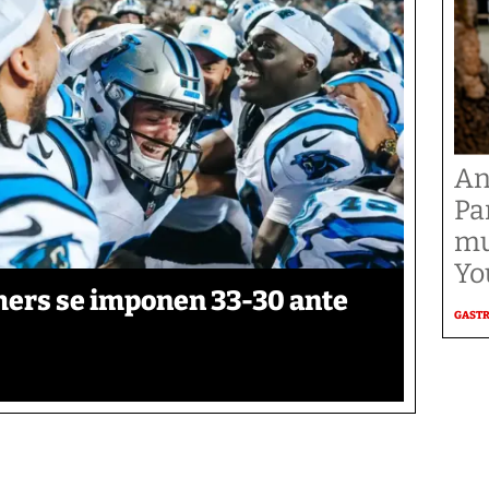
An
Pa
mu
Yo
thers se imponen 33-30 ante
GAST