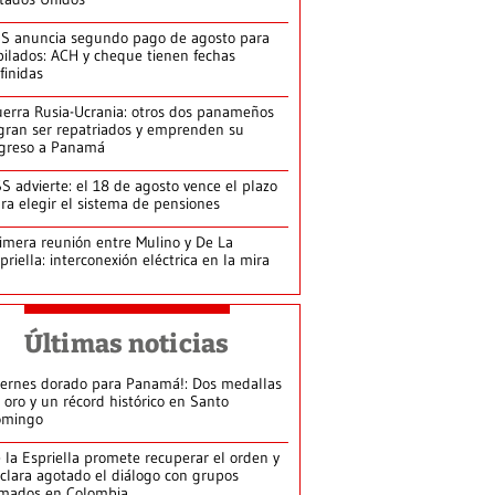
S anuncia segundo pago de agosto para
bilados: ACH y cheque tienen fechas
finidas
erra Rusia-Ucrania: otros dos panameños
gran ser repatriados y emprenden su
greso a Panamá
S advierte: el 18 de agosto vence el plazo
ra elegir el sistema de pensiones
imera reunión entre Mulino y De La
priella: interconexión eléctrica en la mira
Últimas noticias
iernes dorado para Panamá!: Dos medallas
 oro y un récord histórico en Santo
omingo
 la Espriella promete recuperar el orden y
clara agotado el diálogo con grupos
mados en Colombia