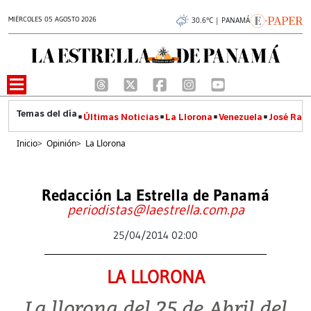
MIÉRCOLES 05 AGOSTO 2026
30.6°C | PANAMÁ
Últimas Noticias
La Llorona
Venezuela
José Raúl
Inicio
>
Opinión
>
La Llorona
Redacción La Estrella de Panamá
periodistas@laestrella.com.pa
25/04/2014 02:00
LA LLORONA
La llorona del 25 de Abril del