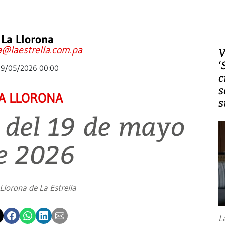
La Llorona
a@laestrella.com.pa
V
‘
19/05/2026 00:00
c
s
A LLORONA
s
 del 19 de mayo
e 2026
Llorona de La Estrella
L