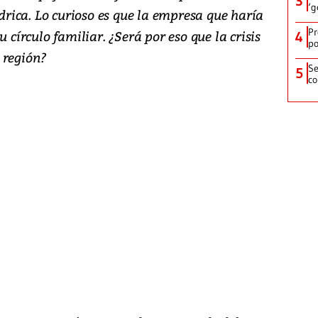
3
‘g
ídrica. Lo curioso es que la empresa que haría
Pr
 círculo familiar. ¿Será por eso que la crisis
4
po
 región?
Se
5
co