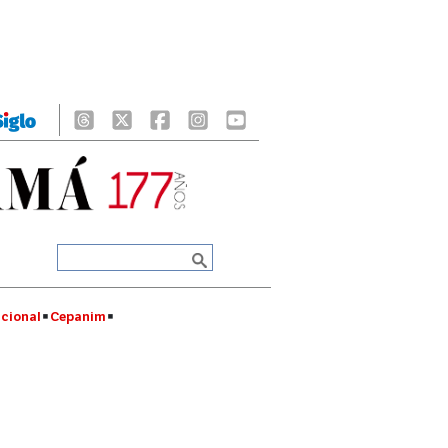
cional
Cepanim