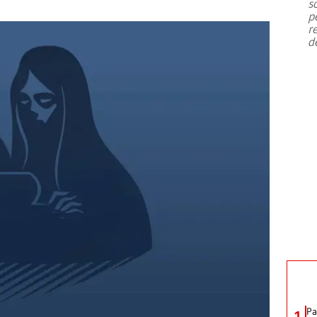
s
p
r
d
Pa
1