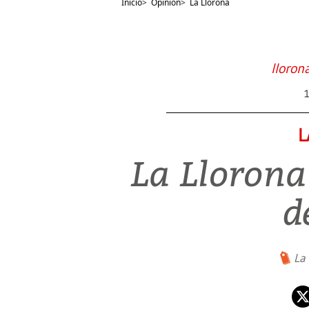
Inicio
>
Opinión
>
La Llorona
lloron
L
La Llorona
d
La 