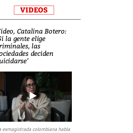
VIDEOS
ideo, Catalina Botero:
Si la gente elige
riminales, las
ociedades deciden
uicidarse’
a exmagistrada colombiana habla