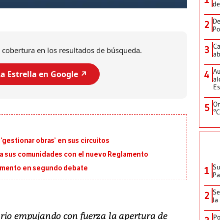
de
De
2
Po
Ca
3
 cobertura en los resultados de búsqueda.
ab
Au
4
a Estrella en Google ↗️
al
Es
On
5
°C
‘gestionar obras’ en sus circuitos
ra sus comunidades con el nuevo Reglamento
Su
lamento en segundo debate
1
P
Se
2
la
rio empujando con fuerza la apertura de
Po