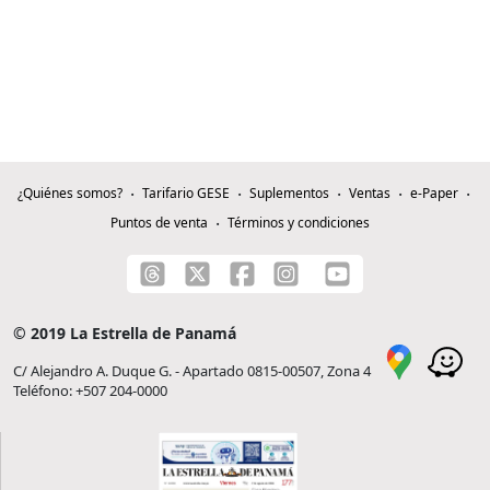
¿Quiénes somos?
Tarifario GESE
Suplementos
Ventas
e-Paper
Puntos de venta
Términos y condiciones
© 2019 La Estrella de Panamá
C/ Alejandro A. Duque G. - Apartado 0815-00507, Zona 4
Teléfono: +507 204-0000