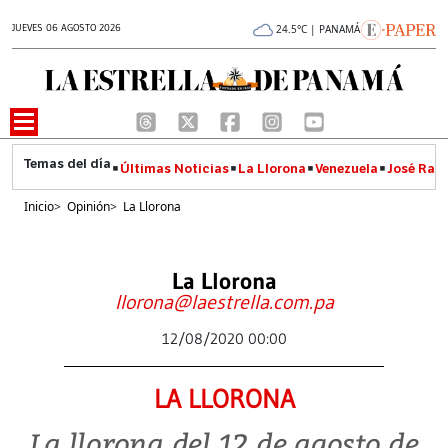
JUEVES 06 AGOSTO 2026
24.5°C | PANAMÁ
Últimas Noticias
La Llorona
Venezuela
José Raúl
Inicio
>
Opinión
>
La Llorona
La Llorona
llorona@laestrella.com.pa
12/08/2020 00:00
LA LLORONA
La llorona del 12 de agosto de