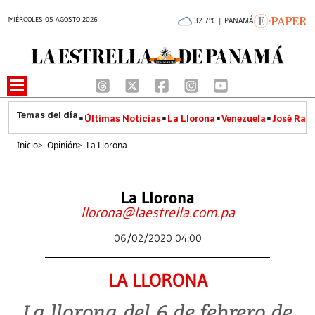
MIÉRCOLES 05 AGOSTO 2026
32.7°C | PANAMÁ
Últimas Noticias
La Llorona
Venezuela
José Raúl
Inicio
>
Opinión
>
La Llorona
La Llorona
llorona@laestrella.com.pa
06/02/2020 04:00
LA LLORONA
La llorona del 6 de febrero de