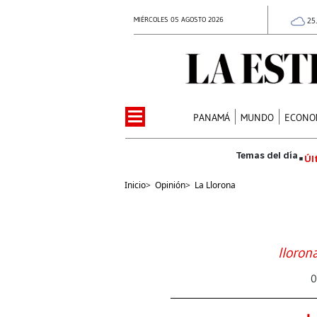
MIÉRCOLES 05 AGOSTO 2026
25
PANAMÁ
MUNDO
ECONO
Úl
Inicio
>
Opinión
>
La Llorona
lloron
0