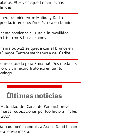
bilados: ACH y cheque tienen fechas
finidas
imera reunión entre Mulino y De La
priella: interconexión eléctrica en la mira
namá comienza su ruta a la movilidad
éctrica con 5 buses chinos
namá Sub-21 se queda con el bronce en
s Juegos Centroamericanos y del Caribe
iernes dorado para Panamá!: Dos medallas
 oro y un récord histórico en Santo
omingo
Últimas noticias
 Autoridad del Canal de Panamá prevé
imeras reubicaciones por Río Indio a finales
 2027
ña panameña conquista Arabia Saudita con
evo envío masivo