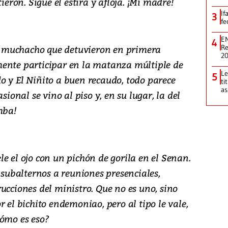
ieron. Sigue el estira y afloja. ¡Mi madre!
If
3
fe
EN
4
 al muchacho que detuvieron en primera
Re
2
ente participar en la matanza múltiple de
Le
5
o y El Niñito a buen recaudo, todo parece
ti
as
sional se vino al piso y, en su lugar, la del
mba!
e el ojo con un pichón de gorila en el Senan.
s subalternos a reuniones presenciales,
ucciones del ministro. Que no es uno, sino
 el bichito endemoniao, pero al tipo le vale,
Cómo es eso?