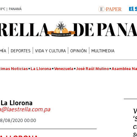
.8°C | PANAMÁ
MÍA
DEPORTES
VIDA Y CULTURA
OPINIÓN
MULTIMEDIA
timas Noticias
La Llorona
Venezuela
José Raúl Mulino
Asamblea Na
La Llorona
a@laestrella.com.pa
V
‘
8/08/2020 00:00
c
s