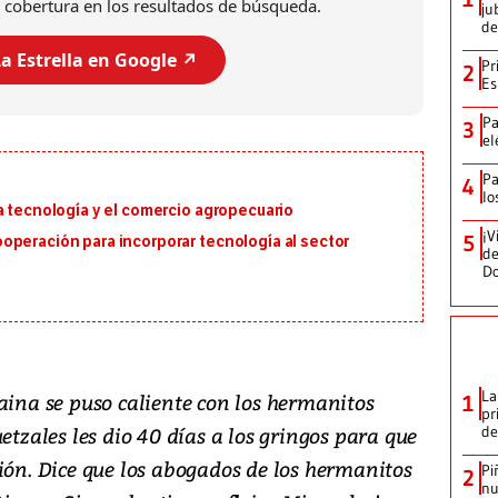
 cobertura en los resultados de búsqueda.
ju
de
a Estrella en Google ↗️
Pr
2
Es
Pa
3
el
Pa
4
lo
a tecnología y el comercio agropecuario
¡V
5
operación para incorporar tecnología al sector
de
D
La
aina se puso caliente con los hermanitos
1
pr
etzales les dio 40 días a los gringos para que
de
ión. Dice que los abogados de los hermanitos
Pi
2
nu