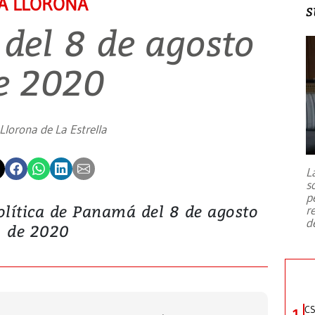
A LLORONA
s
 del 8 de agosto
e 2020
Llorona de La Estrella
L
s
p
olítica de Panamá del 8 de agosto
r
d
de 2020
CS
1