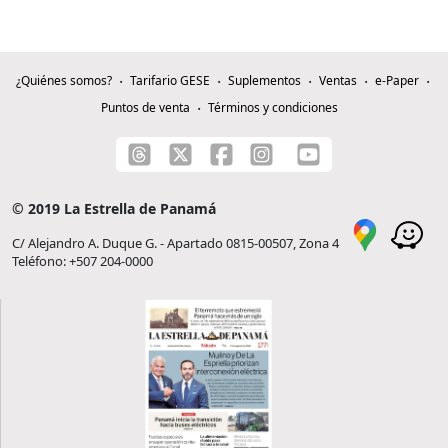
¿Quiénes somos?
Tarifario GESE
Suplementos
Ventas
e-Paper
Puntos de venta
Términos y condiciones
© 2019 La Estrella de Panamá
C/ Alejandro A. Duque G. - Apartado 0815-00507, Zona 4
Teléfono: +507 204-0000