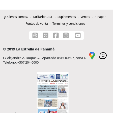
¿Quiénes somos?
Tarifario GESE
Suplementos
Ventas
e-Paper
Puntos de venta
Términos y condiciones
© 2019 La Estrella de Panamá
C/ Alejandro A. Duque G. - Apartado 0815-00507, Zona 4
Teléfono: +507 204-0000