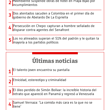
MiAmbiente suspende obras de hotel en Playa Bijao por
2
incumplimientos
Dos atentados sacuden a Colombia en el primer día de
3
gobierno de Abelardo De La Espriella
Persecución en Chepo: capturan a hombre señalado de
4
disparar contra agentes del Senafront
Los no alineados superan el 51% del padrón y le quitan la
5
mayoría a los partidos políticos
Últimas noticias
El talento joven encuentra su pantalla​
1
Etnicidad, estereotipo y criminalidad
2
El óleo perdido de Simón Bolívar: la increíble historia del
3
retrato que apareció en Panamá y regresó a Venezuela
Samuel Vernaza: ‘La comida más cara es la que no se
4
tiene’