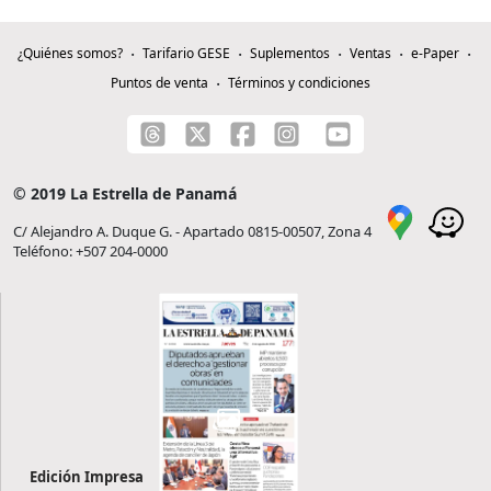
¿Quiénes somos?
Tarifario GESE
Suplementos
Ventas
e-Paper
Puntos de venta
Términos y condiciones
© 2019 La Estrella de Panamá
C/ Alejandro A. Duque G. - Apartado 0815-00507, Zona 4
Teléfono: +507 204-0000
Edición Impresa