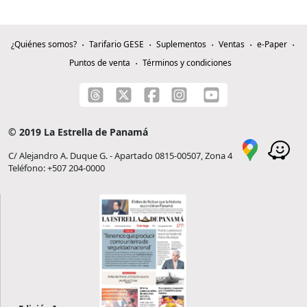
¿Quiénes somos?
Tarifario GESE
Suplementos
Ventas
e-Paper
Puntos de venta
Términos y condiciones
© 2019 La Estrella de Panamá
C/ Alejandro A. Duque G. - Apartado 0815-00507, Zona 4
Teléfono: +507 204-0000