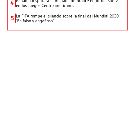
Panamá disputará la medalla de bronce en fútbol sub-21
4
en los Juegos Centroamericanos
La FIFA rompe el silencio sobre la final del Mundial 2030:
5
‘Es falso y engañoso’