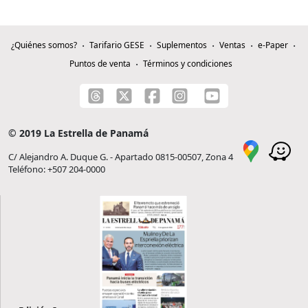
¿Quiénes somos?
Tarifario GESE
Suplementos
Ventas
e-Paper
Puntos de venta
Términos y condiciones
© 2019 La Estrella de Panamá
C/ Alejandro A. Duque G. - Apartado 0815-00507, Zona 4
Teléfono: +507 204-0000