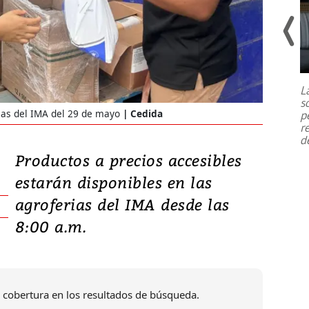
Un fuerte terremoto de magnitud
7,1 se registró este martes 28 de
julio en la prefectura de Kumamoto,
L
al sur de Japón, provocando una
s
emergencia de gran
...
ias del IMA del 29 de mayo
Cedida
p
r
d
Productos a precios accesibles
estarán disponibles en las
agroferias del IMA desde las
8:00 a.m.
 cobertura en los resultados de búsqueda.