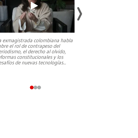
a exmagistrada colombiana habla
Entre recuerdos y es
obre el rol de contrapeso del
referencias hacia sus
eriodismo, el derecho al olvido,
presidente de Brasil,
eformas constitucionales y los
da Silva, oficializó 
esafíos de nuevas tecnologías
...
candidatura
...