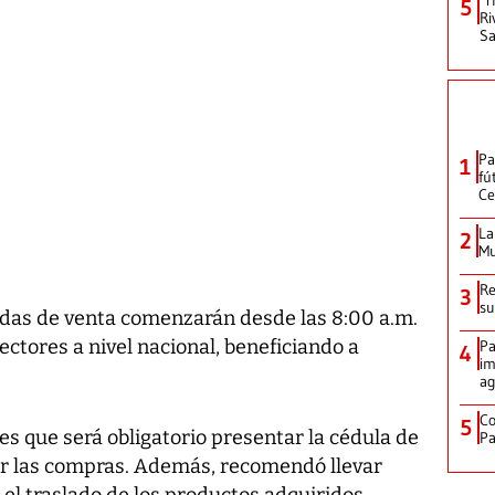
5
Ri
Sa
Pa
1
fú
Ce
La
2
Mu
Re
3
su
adas de venta comenzarán desde las 8:00 a.m.
ectores a nivel nacional, beneficiando a
Pa
4
im
ag
Co
5
s que será obligatorio presentar la cédula de
Pa
ar las compras. Además, recomendó llevar