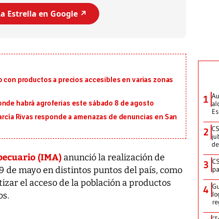
a Estrella en Google ↗️
o con productos a precios accesibles en varias zonas
Au
1
al
onde habrá agroferias este sábado 8 de agosto
Es
 García Rivas responde a amenazas de denuncias en San
CS
2
ju
de
pecuario (IMA)
anunció la realización de
CS
3
pa
9 de mayo en distintos puntos del país, como
tizar el acceso de la población a productos
Gu
4
lo
os.
re
‘T