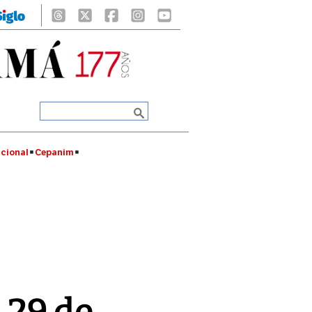
cional
Cepanim
 29 de