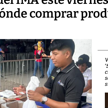
dónde comprar prod
Video, Japón: Terremoto
V
deja heridos y graves
‘
daños en Kumamoto
c
s
s