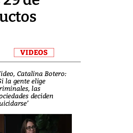
uctos
VIDEOS
ideo, Catalina Botero:
Video: Lula la
Si la gente elige
candidatura 
riminales, las
promesas de i
ociedades deciden
en defensa, ed
uicidarse’
tierras raras