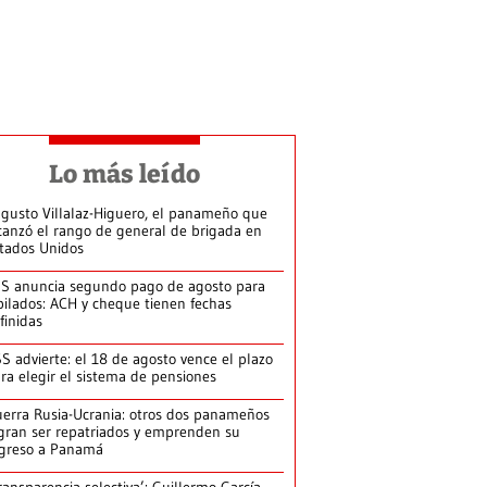
Lo más leído
gusto Villalaz-Higuero, el panameño que
canzó el rango de general de brigada en
tados Unidos
S anuncia segundo pago de agosto para
bilados: ACH y cheque tienen fechas
finidas
S advierte: el 18 de agosto vence el plazo
ra elegir el sistema de pensiones
erra Rusia-Ucrania: otros dos panameños
gran ser repatriados y emprenden su
greso a Panamá
ransparencia selectiva’: Guillermo García