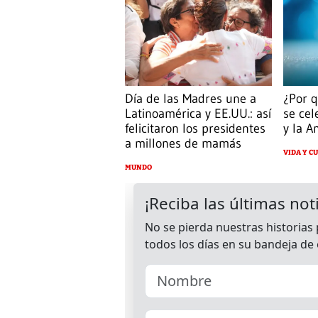
Día de las Madres une a
¿Por q
Latinoamérica y EE.UU.: así
se cel
felicitaron los presidentes
y la A
a millones de mamás
VIDA Y C
MUNDO