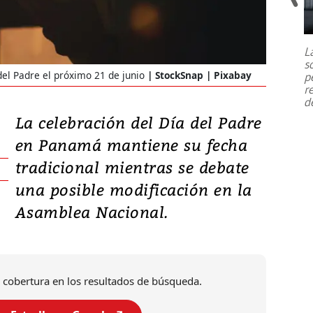
Un fuerte terremoto de magnitud
7,1 se registró este martes 28 de
julio en la prefectura de Kumamoto,
L
al sur de Japón, provocando una
s
emergencia de gran
...
el Padre el próximo 21 de junio
StockSnap | Pixabay
p
r
d
La celebración del Día del Padre
en Panamá mantiene su fecha
tradicional mientras se debate
una posible modificación en la
Asamblea Nacional.
 cobertura en los resultados de búsqueda.