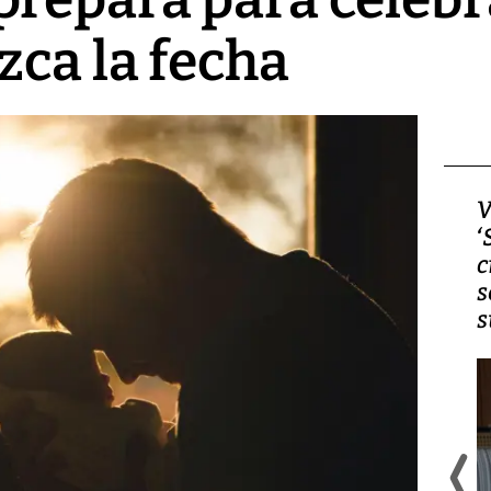
zca la fecha
Video, Japón: Terremoto
V
deja heridos y graves
‘
daños en Kumamoto
c
s
s