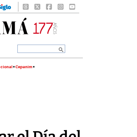
cional
Cepanim
r el Día del