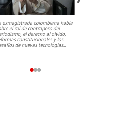
a exmagistrada colombiana habla
Entre recuerdos y es
obre el rol de contrapeso del
referencias hacia sus
eriodismo, el derecho al olvido,
presidente de Brasil,
eformas constitucionales y los
da Silva, oficializó 
esafíos de nuevas tecnologías
...
candidatura
...