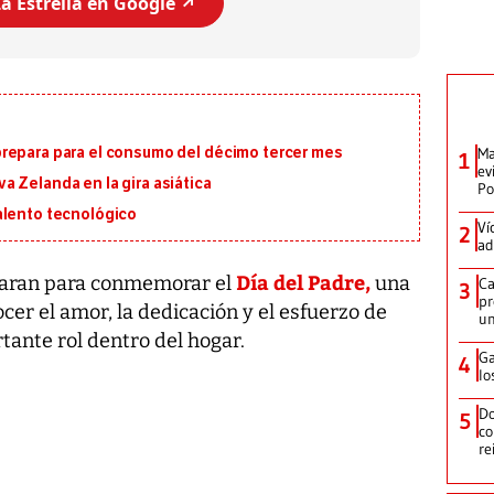
a Estrella en Google ↗️
Ma
repara para el consumo del décimo tercer mes
1
ev
 Zelanda en la gira asiática
Po
alento tecnológico
Ví
2
ad
Día del Padre,
paran para conmemorar el
una
Ca
3
pr
cer el amor, la dedicación y el esfuerzo de
un
ante rol dentro del hogar.
Ga
4
lo
Do
5
co
re