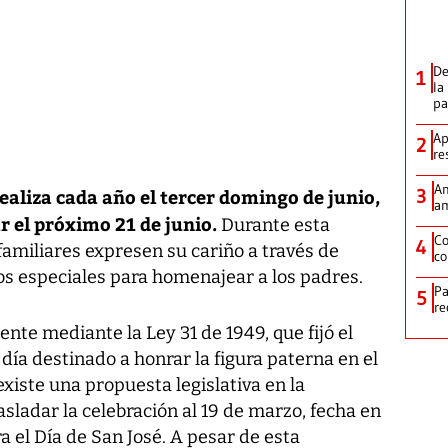
De
1
la
p
Ap
2
re
Am
3
ealiza cada año el tercer domingo de junio,
am
r el próximo 21 de junio.
Durante esta
Co
4
 familiares expresen su cariño a través de
co
s especiales para homenajear a los padres.
Pa
5
re
ente mediante la Ley 31 de 1949, que fijó el
día destinado a honrar la figura paterna en el
xiste una propuesta legislativa en la
ladar la celebración al 19 de marzo, fecha en
a el Día de San José. A pesar de esta