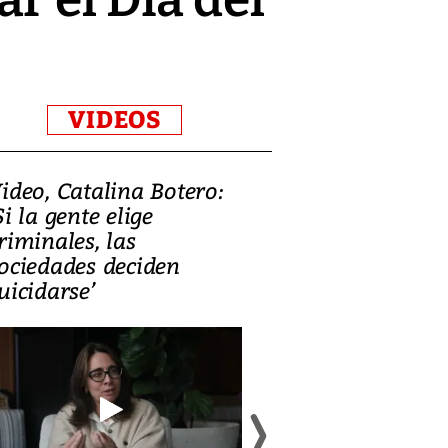
VIDEOS
ideo, Catalina Botero:
Video: Lula la
Si la gente elige
candidatura 
riminales, las
promesas de i
ociedades deciden
en defensa, ed
uicidarse’
tierras raras