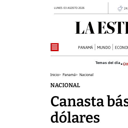
LUNES 03 AGOSTO 2026
24
PANAMÁ
MUNDO
ECONO
Úl
Inicio
>
Panamá
>
Nacional
NACIONAL
Canasta bás
dólares