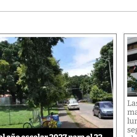
La
ma
lu
se