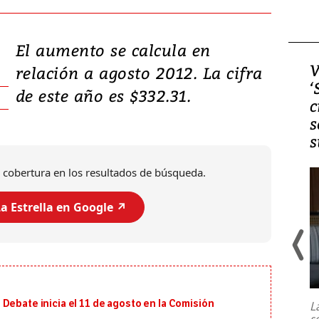
El aumento se calcula en
Video, Japón: Terremoto
V
relación a agosto 2012. La cifra
deja heridos y graves
‘
de este año es $332.31.
daños en Kumamoto
c
s
s
 cobertura en los resultados de búsqueda.
a Estrella en Google ↗️
Un fuerte terremoto de magnitud
7,1 se registró este martes 28 de
julio en la prefectura de Kumamoto,
Debate inicia el 11 de agosto en la Comisión
L
al sur de Japón, provocando una
s