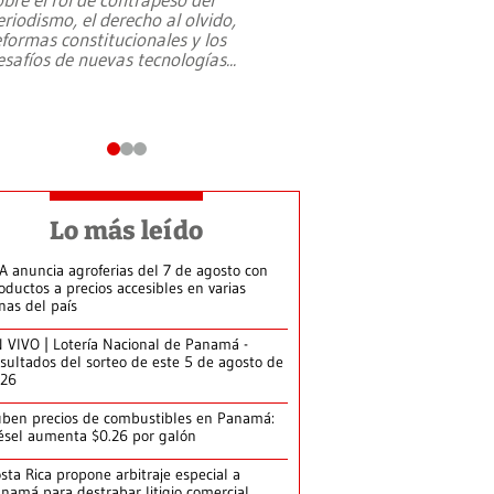
eriodismo, el derecho al olvido,
presidente de Brasil,
eformas constitucionales y los
da Silva, oficializó 
esafíos de nuevas tecnologías
...
candidatura
...
Lo más leído
A anuncia agroferias del 7 de agosto con
oductos a precios accesibles en varias
nas del país
 VIVO | Lotería Nacional de Panamá -
sultados del sorteo de este 5 de agosto de
026
ben precios de combustibles en Panamá:
ésel aumenta $0.26 por galón
sta Rica propone arbitraje especial a
namá para destrabar litigio comercial