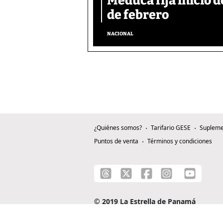
Meduca fija inicio d
de febrero
NACIONAL
¿Quiénes somos?
Tarifario GESE
Supleme
Puntos de venta
Términos y condiciones
© 2019 La Estrella de Panamá
C/ Alejandro A. Duque G. - Apartado 0815-0