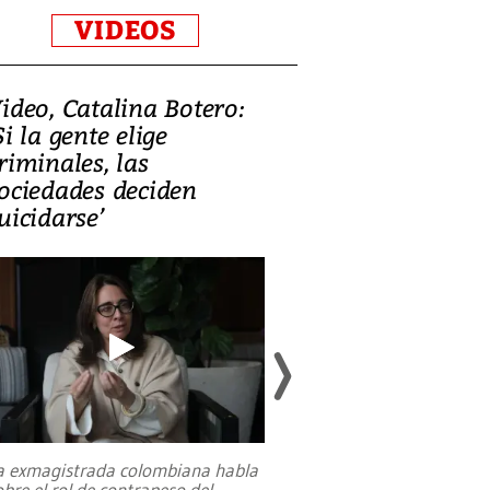
VIDEOS
ideo, Catalina Botero:
Video: Lula la
Si la gente elige
candidatura 
riminales, las
promesas de i
ociedades deciden
en defensa, ed
uicidarse’
tierras raras
a exmagistrada colombiana habla
Entre recuerdos y es
obre el rol de contrapeso del
referencias hacia sus