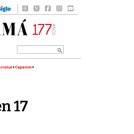
cional
Cepanim
n 17