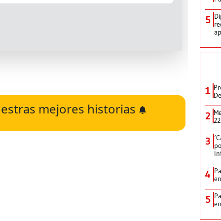
Di
5
re
ap
Pr
1
De
estras mejores historias
Me
2
22
‘C
3
po
In
Pa
4
e
Pa
5
e