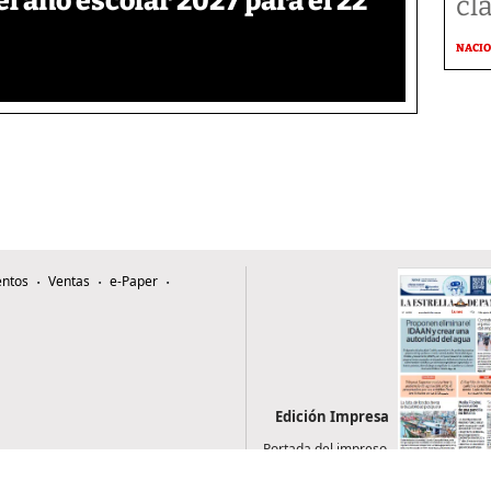
el año escolar 2027 para el 22
cl
NACI
ntos
Ventas
e-Paper
Edición Impresa
Portada del impreso
del 3 de agosto de
2026
0507, Zona 4