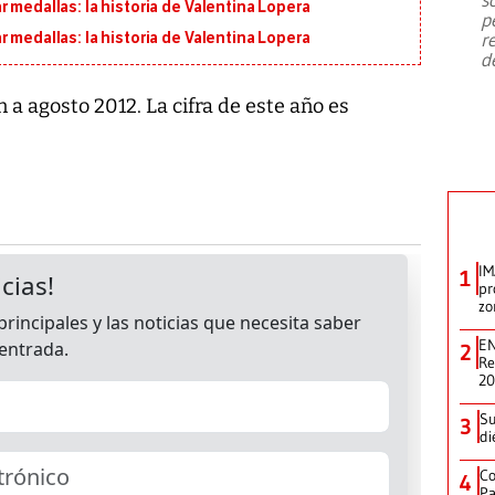
emergencia de gran
...
 medallas: la historia de Valentina Lopera
p
r
 medallas: la historia de Valentina Lopera
d
 a agosto 2012. La cifra de este año es
IM
1
pr
zo
EN
2
Re
2
Su
3
di
Co
4
Pa