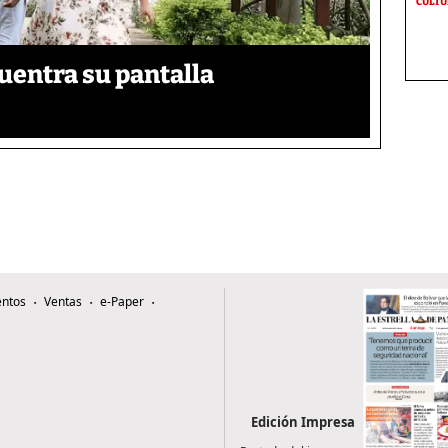
CULT
uentra su pantalla​
ntos
Ventas
e-Paper
Edición Impresa