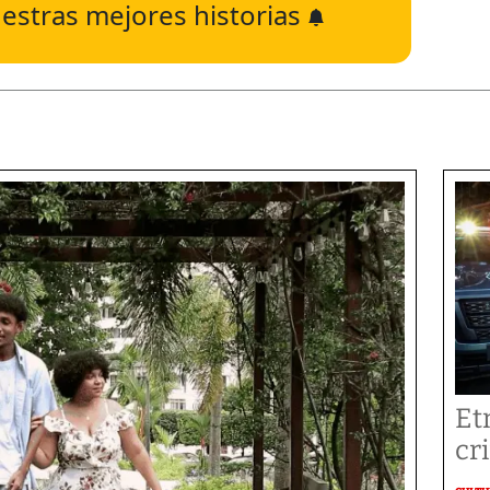
estras mejores historias
Et
cr