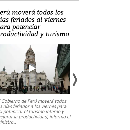
erú moverá todos los
Video, Catalin
ías feriados al viernes
‘Si la gente el
ara potenciar
criminales, la
roductividad y turismo
sociedades de
suicidarse’
l Gobierno de Perú moverá todos
os días feriados a los viernes para
La exmagistrada co
sí potenciar el turismo interno y
sobre el rol de contr
ejorar la productividad, informó el
periodismo, el derech
inistro
...
reformas constitucio
desafíos de nuevas t