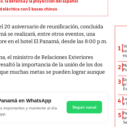
io, la defensa y la proyección del Español
d eléctrica con 5 buses chinos
 20 aniversario de reunificación, concluida
má se realizará, entre otros eventos, una
re en el hotel El Panamá, desde las 8:00 p.m.
‘V
1
co
es
a, el ministro de Relaciones Exteriores
esaltó la importancia de la unión de los dos
Mi
2
Pl
 que muchas metas se pueden lograr aunque
Do
3
pr
Es
Lo
4
e Panamá en WhatsApp
y 
Seguir canal
as importantes y mantente al día
Pe
App.
5
se
Se