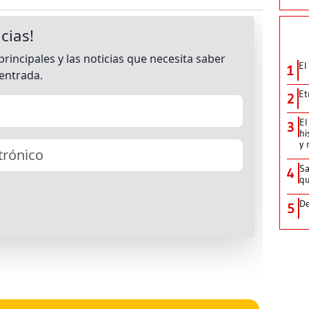
El
1
Et
2
El
3
hi
y 
Sa
4
qu
De
5