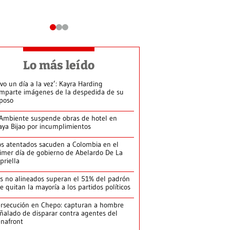
Lo más leído
ivo un día a la vez’: Kayra Harding
mparte imágenes de la despedida de su
poso
Ambiente suspende obras de hotel en
aya Bijao por incumplimientos
s atentados sacuden a Colombia en el
imer día de gobierno de Abelardo De La
priella
s no alineados superan el 51% del padrón
le quitan la mayoría a los partidos políticos
rsecución en Chepo: capturan a hombre
ñalado de disparar contra agentes del
nafront