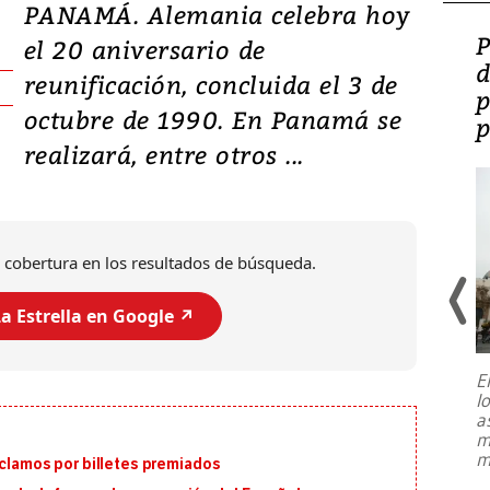
PANAMÁ. Alemania celebra hoy
Video: Lula lanza su
P
el 20 aniversario de
candidatura con
d
reunificación, concluida el 3 de
promesas de inversión
p
octubre de 1990. En Panamá se
en defensa, educación y
p
realizará, entre otros ...
tierras raras
 cobertura en los resultados de búsqueda.
a Estrella en Google ↗️
E
l
Entre recuerdos y escuetas
a
referencias hacia sus adversarios, el
m
presidente de Brasil, Luiz Inácio Lula
m
eclamos por billetes premiados
da Silva, oficializó este domingo su
candidatura
...