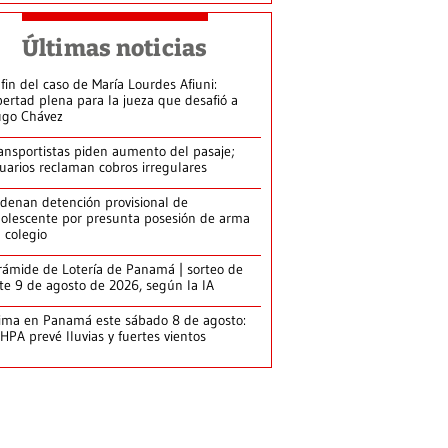
Últimas noticias
 fin del caso de María Lourdes Afiuni:
bertad plena para la jueza que desafió a
go Chávez
ansportistas piden aumento del pasaje;
uarios reclaman cobros irregulares
denan detención provisional de
olescente por presunta posesión de arma
 colegio
rámide de Lotería de Panamá | sorteo de
te 9 de agosto de 2026, según la IA
ima en Panamá este sábado 8 de agosto:
HPA prevé lluvias y fuertes vientos