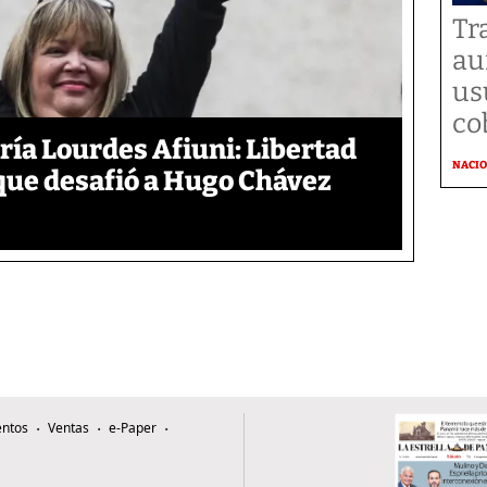
Tr
au
us
co
aría Lourdes Afiuni: Libertad
NACI
 que desafió a Hugo Chávez
ntos
Ventas
e-Paper