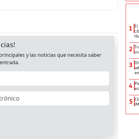
El
1
Li
Hu
Tr
2
us
Or
3
ad
en
Pi
4
es
Cl
5
IM