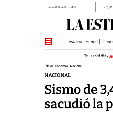
SÁBADO 08 AGOSTO 2026
32
PANAMÁ
MUNDO
ECONO
Úl
Inicio
>
Panamá
>
Nacional
NACIONAL
Sismo de 3,4
sacudió la 