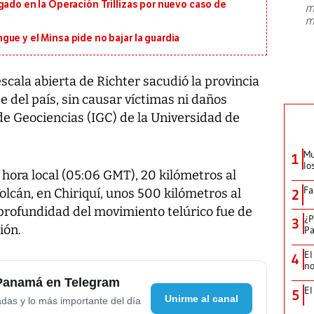
gado en la Operación Trillizas por nuevo caso de
m
presidente de Brasil, Luiz Inácio Lula
m
da Silva, oficializó este domingo su
candidatura
...
ue y el Minsa pide no bajar la guardia
scala abierta de Richter sacudió la provincia
e del país, sin causar víctimas ni daños
 de Geociencias (IGC) de la Universidad de
Mu
1
lo
6 hora local (05:06 GMT), 20 kilómetros al
Fa
olcán, en Chiriquí, unos 500 kilómetros al
2
profundidad del movimiento telúrico fue de
¿P
3
ión.
Pa
El
4
no
 Panamá en Telegram
El
5
Unirme al canal
adas y lo más importante del día