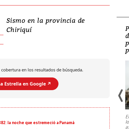
Sismo en la provincia de
Video: Lula lanza su
P
Chiriquí
candidatura con
d
promesas de inversión
p
en defensa, educación y
p
tierras raras
 cobertura en los resultados de búsqueda.
a Estrella en Google ↗️
E
l
882: la noche que estremeció a Panamá
Entre recuerdos y escuetas
a
referencias hacia sus adversarios, el