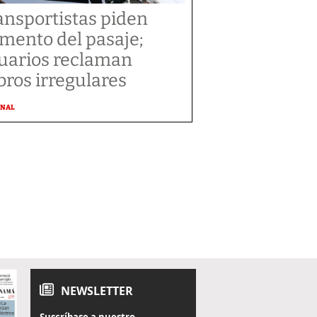
ansportistas piden
mento del pasaje;
uarios reclaman
bros irregulares
ONAL
NEWSLETTER