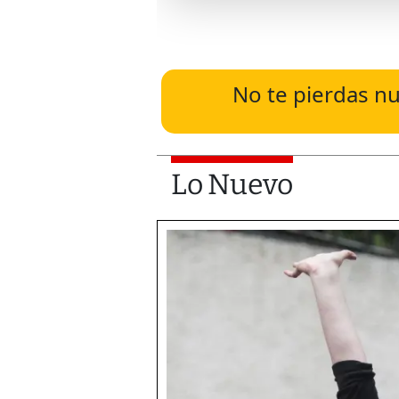
No te pierdas nu
Lo Nuevo