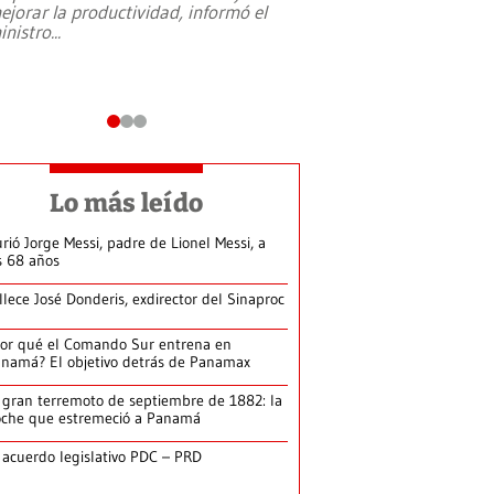
ejorar la productividad, informó el
periodismo, el derech
inistro
...
reformas constitucio
desafíos de nuevas t
Lo más leído
rió Jorge Messi, padre de Lionel Messi, a
s 68 años
llece José Donderis, exdirector del Sinaproc
or qué el Comando Sur entrena en
namá? El objetivo detrás de Panamax
 gran terremoto de septiembre de 1882: la
che que estremeció a Panamá
 acuerdo legislativo PDC – PRD