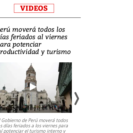
VIDEOS
erú moverá todos los
Video, Catalin
ías feriados al viernes
‘Si la gente el
ara potenciar
criminales, la
roductividad y turismo
sociedades de
suicidarse’
l Gobierno de Perú moverá todos
os días feriados a los viernes para
La exmagistrada co
sí potenciar el turismo interno y
sobre el rol de contr