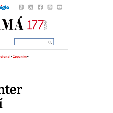
cional
Cepanim
hter
í