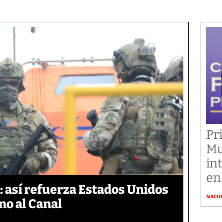
Pr
Mu
in
en
 así refuerza Estados Unidos
NACI
no al Canal