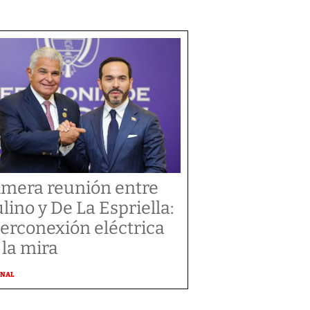
imera reunión entre
lino y De La Espriella:
terconexión eléctrica
 la mira
ONAL