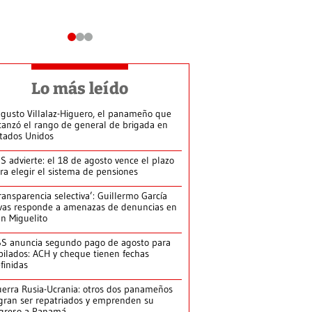
Lo más leído
gusto Villalaz-Higuero, el panameño que
canzó el rango de general de brigada en
tados Unidos
S advierte: el 18 de agosto vence el plazo
ra elegir el sistema de pensiones
ransparencia selectiva’: Guillermo García
vas responde a amenazas de denuncias en
n Miguelito
S anuncia segundo pago de agosto para
bilados: ACH y cheque tienen fechas
finidas
erra Rusia-Ucrania: otros dos panameños
gran ser repatriados y emprenden su
greso a Panamá