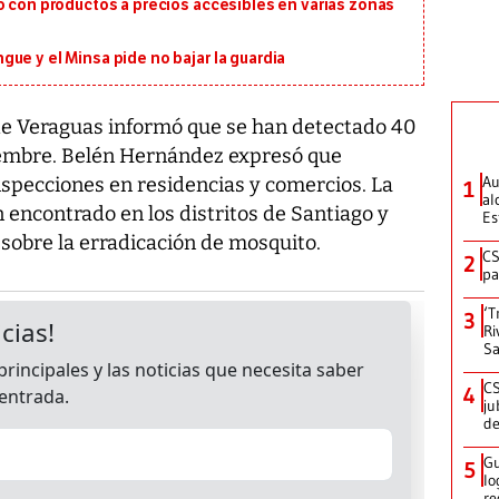
o con productos a precios accesibles en varias zonas
ue y el Minsa pide no bajar la guardia
de Veraguas informó que se han detectado 40
iembre. Belén Hernández expresó que
Au
specciones en residencias y comercios. La
1
al
 encontrado en los distritos de Santiago y
Es
sobre la erradicación de mosquito.
CS
2
pa
‘T
3
Ri
Sa
CS
4
ju
de
Gu
5
lo
re