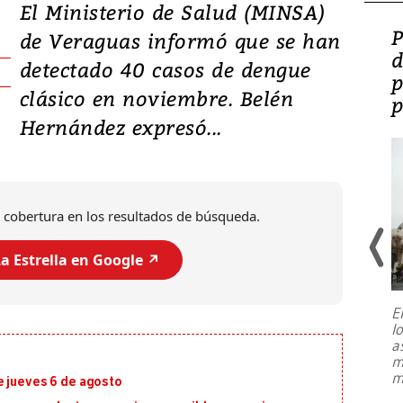
El Ministerio de Salud (MINSA)
Video: Lula lanza su
P
de Veraguas informó que se han
candidatura con
d
detectado 40 casos de dengue
promesas de inversión
p
clásico en noviembre. Belén
en defensa, educación y
p
Hernández expresó...
tierras raras
 cobertura en los resultados de búsqueda.
a Estrella en Google ↗️
E
l
Entre recuerdos y escuetas
a
referencias hacia sus adversarios, el
m
presidente de Brasil, Luiz Inácio Lula
m
e jueves 6 de agosto
da Silva, oficializó este domingo su
candidatura
...