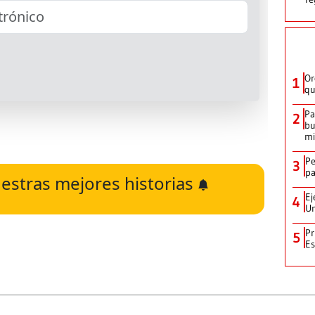
Or
1
qu
Pa
2
bu
mi
Pe
3
pa
estras mejores historias
Ej
4
Un
Pr
5
Es