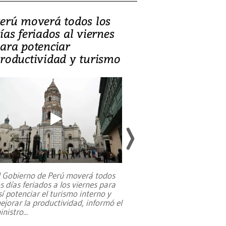
erú moverá todos los
Video, Catalin
ías feriados al viernes
‘Si la gente el
ara potenciar
criminales, la
roductividad y turismo
sociedades de
suicidarse’
l Gobierno de Perú moverá todos
os días feriados a los viernes para
La exmagistrada co
sí potenciar el turismo interno y
sobre el rol de contr
ejorar la productividad, informó el
periodismo, el derech
inistro
...
reformas constitucio
desafíos de nuevas t