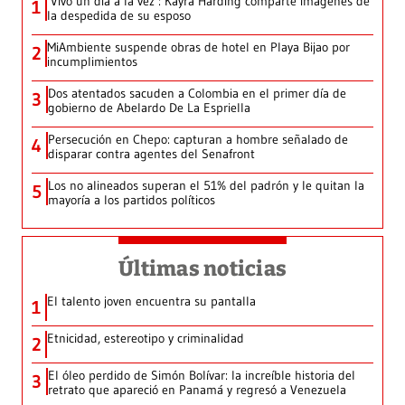
‘Vivo un día a la vez’: Kayra Harding comparte imágenes de
1
la despedida de su esposo
MiAmbiente suspende obras de hotel en Playa Bijao por
2
incumplimientos
Dos atentados sacuden a Colombia en el primer día de
3
gobierno de Abelardo De La Espriella
Persecución en Chepo: capturan a hombre señalado de
4
disparar contra agentes del Senafront
Los no alineados superan el 51% del padrón y le quitan la
5
mayoría a los partidos políticos
Últimas noticias
El talento joven encuentra su pantalla​
1
Etnicidad, estereotipo y criminalidad
2
El óleo perdido de Simón Bolívar: la increíble historia del
3
retrato que apareció en Panamá y regresó a Venezuela