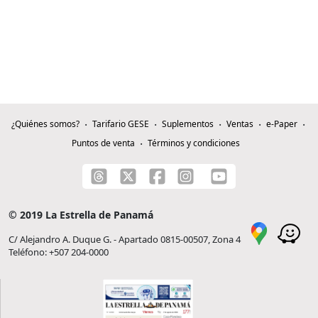
¿Quiénes somos?
Tarifario GESE
Suplementos
Ventas
e-Paper
Puntos de venta
Términos y condiciones
© 2019 La Estrella de Panamá
C/ Alejandro A. Duque G. - Apartado 0815-00507, Zona 4
Teléfono: +507 204-0000