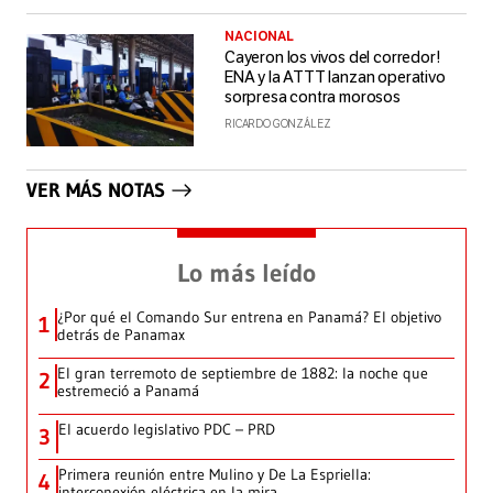
NACIONAL
Cayeron los vivos del corredor!
ENA y la ATTT lanzan operativo
sorpresa contra morosos
RICARDO GONZÁLEZ
VER MÁS NOTAS
Lo más leído
¿Por qué el Comando Sur entrena en Panamá? El objetivo
1
detrás de Panamax
El gran terremoto de septiembre de 1882: la noche que
2
estremeció a Panamá
El acuerdo legislativo PDC – PRD
3
Primera reunión entre Mulino y De La Espriella:
4
interconexión eléctrica en la mira