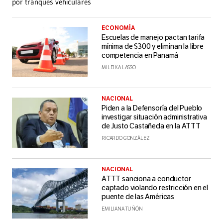
por tranques vehiculares
ECONOMÍA
Escuelas de manejo pactan tarifa
mínima de $300 y eliminan la libre
competencia en Panamá
MILEIKA LASSO
NACIONAL
Piden a la Defensoría del Pueblo
investigar situación administrativa
de Justo Castañeda en la ATTT
RICARDO GONZÁLEZ
NACIONAL
ATTT sanciona a conductor
captado violando restricción en el
puente de las Américas
EMILIANA TUÑÓN