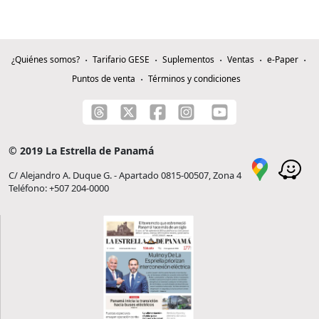
¿Quiénes somos?
Tarifario GESE
Suplementos
Ventas
e-Paper
Puntos de venta
Términos y condiciones
© 2019 La Estrella de Panamá
C/ Alejandro A. Duque G. - Apartado 0815-00507, Zona 4
Teléfono: +507 204-0000