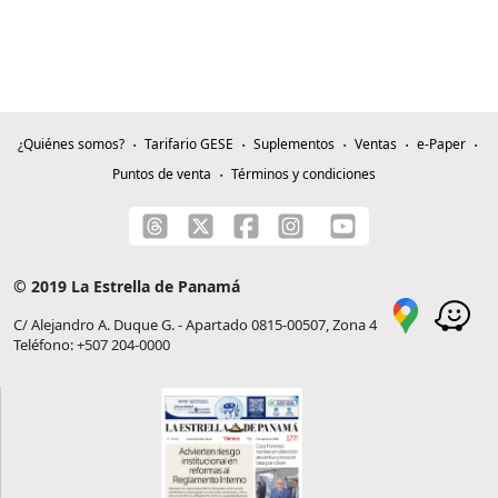
¿Quiénes somos?
Tarifario GESE
Suplementos
Ventas
e-Paper
Puntos de venta
Términos y condiciones
© 2019 La Estrella de Panamá
C/ Alejandro A. Duque G. - Apartado 0815-00507, Zona 4
Teléfono: +507 204-0000