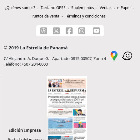
¿Quiénes somos?
Tarifario GESE
Suplementos
Ventas
e-Paper
Puntos de venta
Términos y condiciones
© 2019 La Estrella de Panamá
C/ Alejandro A. Duque G. - Apartado 0815-00507, Zona 4
Teléfono: +507 204-0000
Edición Impresa
Portada del impreso