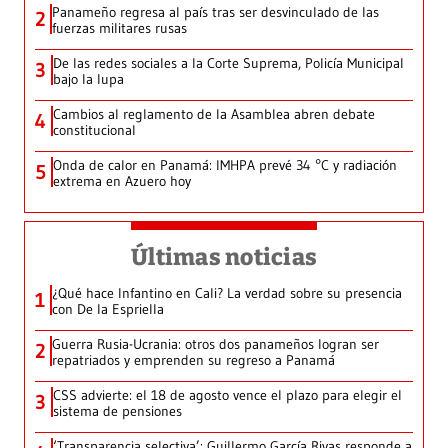
Panameño regresa al país tras ser desvinculado de las
2
fuerzas militares rusas
De las redes sociales a la Corte Suprema, Policía Municipal
3
bajo la lupa
Cambios al reglamento de la Asamblea abren debate
4
constitucional
Onda de calor en Panamá: IMHPA prevé 34 °C y radiación
5
extrema en Azuero hoy
Últimas noticias
¿Qué hace Infantino en Cali? La verdad sobre su presencia
1
con De la Espriella
Guerra Rusia-Ucrania: otros dos panameños logran ser
2
repatriados y emprenden su regreso a Panamá
CSS advierte: el 18 de agosto vence el plazo para elegir el
3
sistema de pensiones
‘Transparencia selectiva’: Guillermo García Rivas responde a