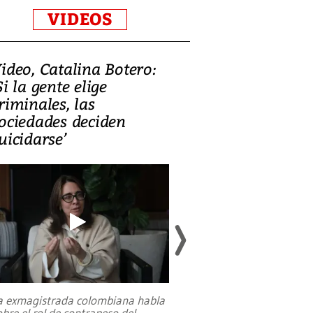
VIDEOS
ideo, Catalina Botero:
Video: Lula la
Si la gente elige
candidatura 
riminales, las
promesas de i
ociedades deciden
en defensa, ed
uicidarse’
tierras raras
a exmagistrada colombiana habla
Entre recuerdos y es
obre el rol de contrapeso del
referencias hacia sus