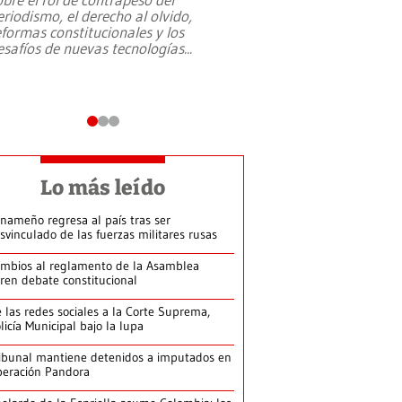
eriodismo, el derecho al olvido,
presidente de Brasil,
eformas constitucionales y los
da Silva, oficializó 
esafíos de nuevas tecnologías
...
candidatura
...
Lo más leído
nameño regresa al país tras ser
svinculado de las fuerzas militares rusas
mbios al reglamento de la Asamblea
ren debate constitucional
 las redes sociales a la Corte Suprema,
licía Municipal bajo la lupa
ibunal mantiene detenidos a imputados en
eración Pandora