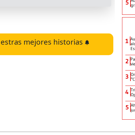
Ab
5
gr
Au
estras mejores historias
1
al
Es
Pa
2
vi
On
3
°C
Tr
4
Op
Ah
5
ju