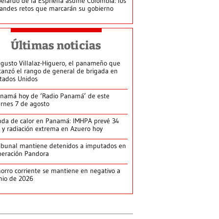
elardo de la Espriella asume Colombia: los
andes retos que marcarán su gobierno
Últimas noticias
gusto Villalaz-Higuero, el panameño que
canzó el rango de general de brigada en
tados Unidos
namá hoy de ‘Radio Panamá’ de este
ernes 7 de agosto
da de calor en Panamá: IMHPA prevé 34
 y radiación extrema en Azuero hoy
ibunal mantiene detenidos a imputados en
eración Pandora
orro corriente se mantiene en negativo a
nio de 2026