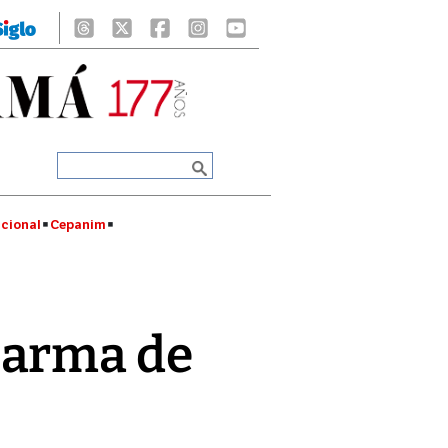
cional
Cepanim
 arma de