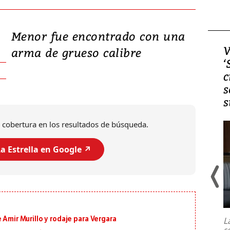
Menor fue encontrado con una
Video, Japón: Terremoto
V
arma de grueso calibre
deja heridos y graves
‘
daños en Kumamoto
c
s
s
 cobertura en los resultados de búsqueda.
a Estrella en Google ↗️
Un fuerte terremoto de magnitud
7,1 se registró este martes 28 de
julio en la prefectura de Kumamoto,
 Amir Murillo y rodaje para Vergara
L
al sur de Japón, provocando una
s