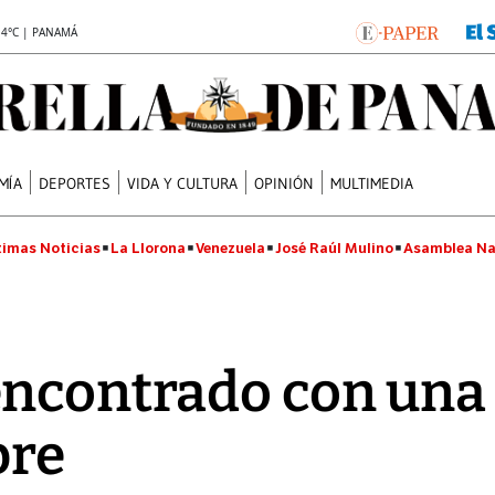
.4°C | PANAMÁ
MÍA
DEPORTES
VIDA Y CULTURA
OPINIÓN
MULTIMEDIA
timas Noticias
La Llorona
Venezuela
José Raúl Mulino
Asamblea Na
encontrado con una
bre