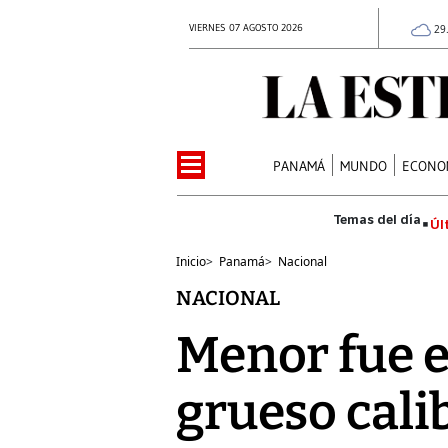
VIERNES 07 AGOSTO 2026
29
PANAMÁ
MUNDO
ECONO
Úl
Inicio
>
Panamá
>
Nacional
NACIONAL
Menor fue 
grueso cali