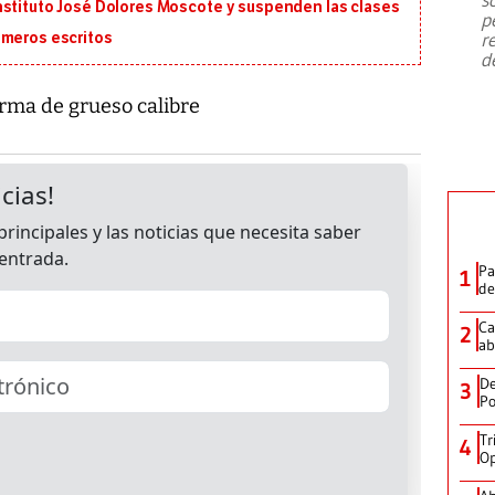
emergencia de gran
...
nstituto José Dolores Moscote y suspenden las clases
p
r
imeros escritos
d
rma de grueso calibre
Pa
1
de
Ca
2
ab
De
3
Po
Tr
4
Op