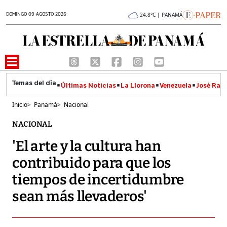
DOMINGO 09 AGOSTO 2026
24.8°C | PANAMÁ
Últimas Noticias
La Llorona
Venezuela
José Raúl
Inicio
>
Panamá
>
Nacional
NACIONAL
'El arte y la cultura han
contribuido para que los
tiempos de incertidumbre
sean más llevaderos'