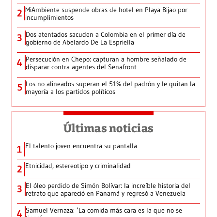
MiAmbiente suspende obras de hotel en Playa Bijao por
2
incumplimientos
Dos atentados sacuden a Colombia en el primer día de
3
gobierno de Abelardo De La Espriella
Persecución en Chepo: capturan a hombre señalado de
4
disparar contra agentes del Senafront
Los no alineados superan el 51% del padrón y le quitan la
5
mayoría a los partidos políticos
Últimas noticias
El talento joven encuentra su pantalla​
1
Etnicidad, estereotipo y criminalidad
2
El óleo perdido de Simón Bolívar: la increíble historia del
3
retrato que apareció en Panamá y regresó a Venezuela
Samuel Vernaza: ‘La comida más cara es la que no se
4