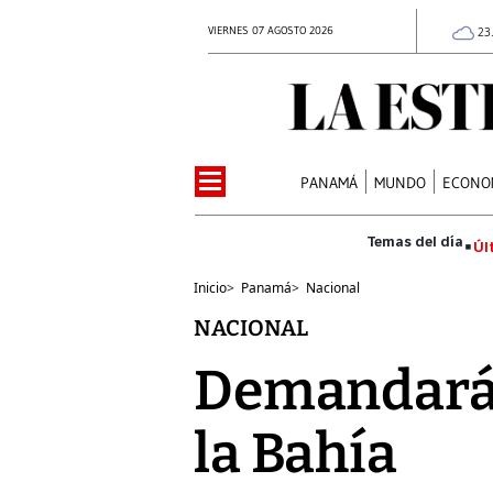
VIERNES 07 AGOSTO 2026
23
PANAMÁ
MUNDO
ECONO
Úl
Inicio
>
Panamá
>
Nacional
NACIONAL
Demandarán
la Bahía