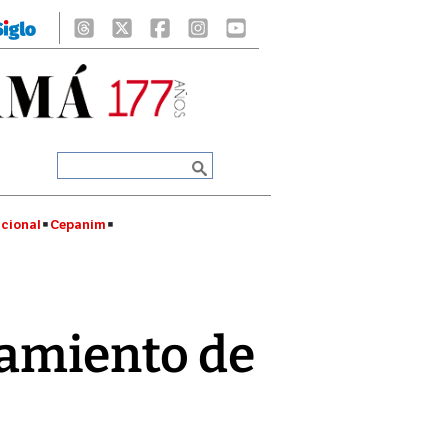
cional
Cepanim
amiento de