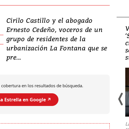
Cirilo Castillo y el abogado
Video, Japón: Terremoto
V
Ernesto Cedeño, voceros de un
deja heridos y graves
‘
grupo de residentes de la
daños en Kumamoto
c
urbanización La Fontana que se
s
pre...
s
 cobertura en los resultados de búsqueda.
a Estrella en Google ↗️
Un fuerte terremoto de magnitud
7,1 se registró este martes 28 de
julio en la prefectura de Kumamoto,
L
al sur de Japón, provocando una
s