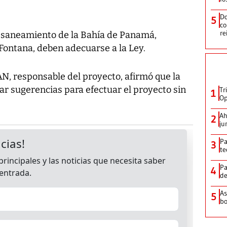
Do
5
co
re
de saneamiento de la Bahía de Panamá,
Fontana, deben adecuarse a la Ley.
N, responsable del proyecto, afirmó que la
har sugerencias para efectuar el proyecto sin
Tr
1
Op
Ah
2
ju
Pa
3
te
Pa
4
de
As
5
bo