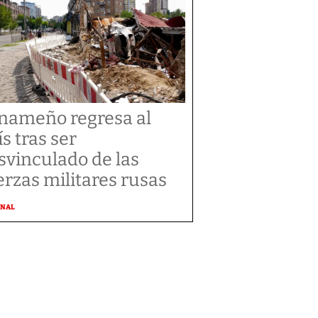
nameño regresa al
ís tras ser
svinculado de las
erzas militares rusas
ONAL