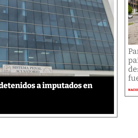
Pa
pa
de
fu
detenidos a imputados en
NACI