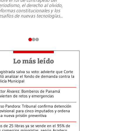
eriodismo, el derecho al olvido,
presidente de Brasil,
eformas constitucionales y los
da Silva, oficializó 
esafíos de nuevas tecnologías
...
candidatura
...
Lo más leído
gistrada salva su voto: advierte que Corte
itó analizar el fondo de demanda contra la
licía Municipal
ctor Álvarez: Bomberos de Panamá
vierten de retos y emergencias
so Pandora: Tribunal confirma detención
ovisional para cinco imputados y ordena
a nueva prisión preventiva
s de 25 libras ya se vende en el 95% de
s comercios minoristas, según Acodeco