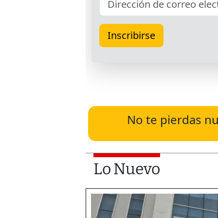
No te pierdas nu
Lo Nuevo