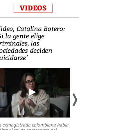
VIDEOS
ideo, Catalina Botero:
Video: Lula la
Si la gente elige
candidatura 
riminales, las
promesas de i
ociedades deciden
en defensa, ed
uicidarse’
tierras raras
a exmagistrada colombiana habla
Entre recuerdos y es
obre el rol de contrapeso del
referencias hacia sus