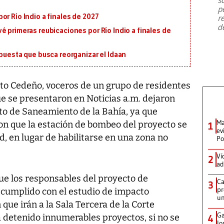
emergencia de gran
...
p
or Río Indio a finales de 2027
r
d
é primeras reubicaciones por Río Indio a finales de
opuesta que busca reorganizar el Idaan
esto Cedeño, voceros de un grupo de residentes
ue se presentaron en Noticias a.m. dejaron
o de Saneamiento de la Bahía, ya que
Ma
on que la estación de bombeo del proyecto se
1
ev
, en lugar de habilitarse en una zona no
Po
Ví
2
ad
ue los responsables del proyecto de
Ca
3
pr
cumplido con el estudio de impacto
un
 que irán a la Sala Tercera de la Corte
Ga
a detenido innumerables proyectos, si no se
4
lo