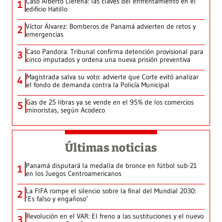
Caso Alberto Llerena: las claves del enfrentamiento en el
1
edificio Hatillo
Víctor Álvarez: Bomberos de Panamá advierten de retos y
2
emergencias
Caso Pandora: Tribunal confirma detención provisional para
3
cinco imputados y ordena una nueva prisión preventiva
Magistrada salva su voto: advierte que Corte evitó analizar
4
el fondo de demanda contra la Policía Municipal
Gas de 25 libras ya se vende en el 95% de los comercios
5
minoristas, según Acodeco
Últimas noticias
Panamá disputará la medalla de bronce en fútbol sub-21
1
en los Juegos Centroamericanos
La FIFA rompe el silencio sobre la final del Mundial 2030:
2
‘Es falso y engañoso’
Revolución en el VAR: El freno a las sustituciones y el nuevo
3