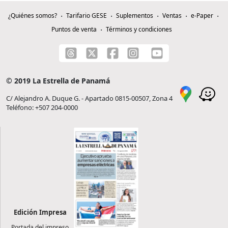
¿Quiénes somos?
Tarifario GESE
Suplementos
Ventas
e-Paper
Puntos de venta
Términos y condiciones
© 2019 La Estrella de Panamá
C/ Alejandro A. Duque G. - Apartado 0815-00507, Zona 4
Teléfono: +507 204-0000
Edición Impresa
Portada del impreso