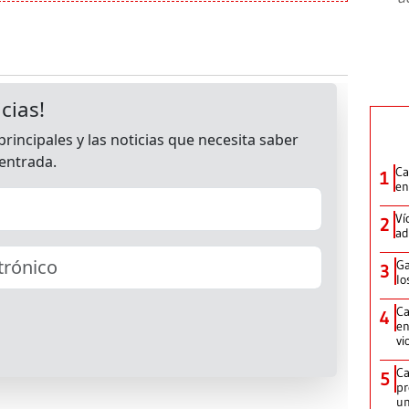
Ca
1
en
Ví
2
ad
Ga
3
lo
Ca
4
en
vi
Ca
5
pr
un