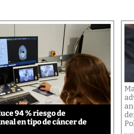
Ma
ad
an
duce 94 % riesgo de
de
neal en tipo de cáncer de
Po