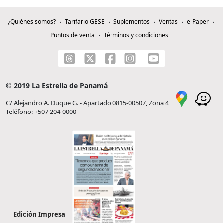
¿Quiénes somos?
Tarifario GESE
Suplementos
Ventas
e-Paper
Puntos de venta
Términos y condiciones
© 2019 La Estrella de Panamá
C/ Alejandro A. Duque G. - Apartado 0815-00507, Zona 4
Teléfono: +507 204-0000
Edición Impresa