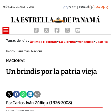
MIÉRCOLES 05 AGOSTO 2026
24.9°C | PANAMÁ
Últimas Noticias
La Llorona
Venezuela
José Raúl
Inicio
>
Panamá
>
Nacional
NACIONAL
Un brindis por la patria vieja
Por
Carlos Iván Zúñiga (1926-2008)