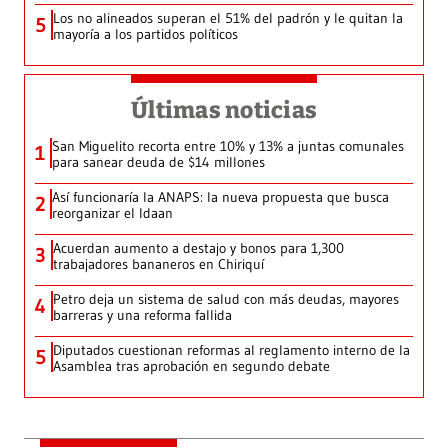
Los no alineados superan el 51% del padrón y le quitan la
5
mayoría a los partidos políticos
Últimas noticias
San Miguelito recorta entre 10% y 13% a juntas comunales
1
para sanear deuda de $14 millones
Así funcionaría la ANAPS: la nueva propuesta que busca
2
reorganizar el Idaan
Acuerdan aumento a destajo y bonos para 1,300
3
trabajadores bananeros en Chiriquí
Petro deja un sistema de salud con más deudas, mayores
4
barreras y una reforma fallida
Diputados cuestionan reformas al reglamento interno de la
5
Asamblea tras aprobación en segundo debate