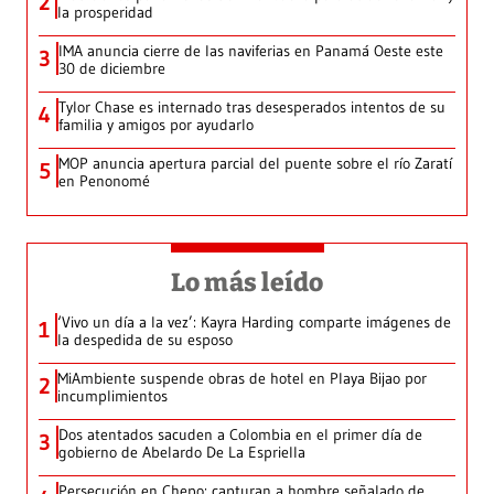
2
la prosperidad
IMA anuncia cierre de las naviferias en Panamá Oeste este
3
30 de diciembre
Tylor Chase es internado tras desesperados intentos de su
4
familia y amigos por ayudarlo
MOP anuncia apertura parcial del puente sobre el río Zaratí
5
en Penonomé
Lo más leído
‘Vivo un día a la vez’: Kayra Harding comparte imágenes de
1
la despedida de su esposo
MiAmbiente suspende obras de hotel en Playa Bijao por
2
incumplimientos
Dos atentados sacuden a Colombia en el primer día de
3
gobierno de Abelardo De La Espriella
Persecución en Chepo: capturan a hombre señalado de