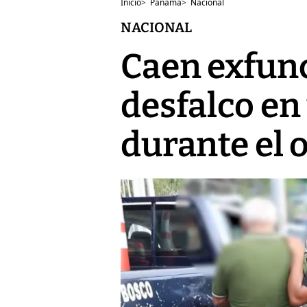
Inicio
>
Panamá
>
Nacional
NACIONAL
Caen exfunc
desfalco en
durante el 