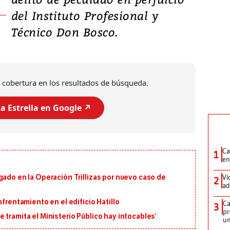
del Instituto Profesional y
Técnico Don Bosco.
 cobertura en los resultados de búsqueda.
a Estrella en Google ↗️
Ca
1
en
Ví
gado en la Operación Trillizas por nuevo caso de
2
ad
nfrentamiento en el edificio Hatillo
Ca
3
pr
 tramita el Ministerio Público hay intocables’
un