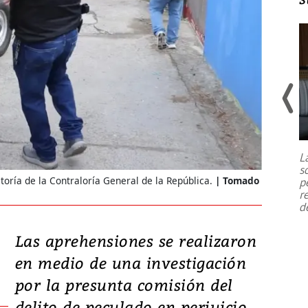
Un fuerte terremoto de magnitud
7,1 se registró este martes 28 de
julio en la prefectura de Kumamoto,
L
al sur de Japón, provocando una
s
emergencia de gran
...
toría de la Contraloría General de la República.
Tomado
p
r
d
Las aprehensiones se realizaron
en medio de una investigación
por la presunta comisión del
delito de peculado en perjuicio