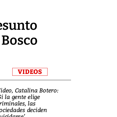
esunto
n Bosco
VIDEOS
ideo, Catalina Botero:
Video: Lula la
Si la gente elige
candidatura 
riminales, las
promesas de i
ociedades deciden
en defensa, ed
uicidarse’
tierras raras