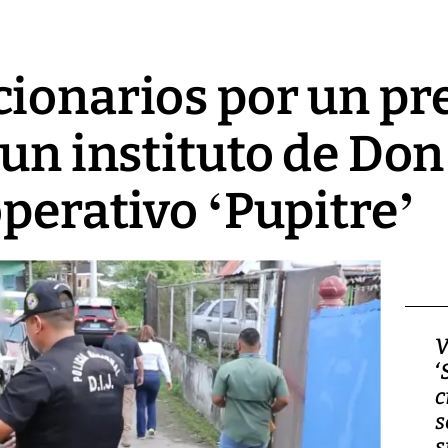
ionarios por un pr
 un instituto de Do
operativo ‘Pupitre’
Video, Japón: Terremoto
V
deja heridos y graves
‘
daños en Kumamoto
c
s
s