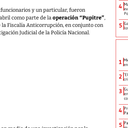
Ma
4
ev
xfuncionarios y un particular, fueron
Po
operación “Pupitre”
abril como parte de la
,
Ga
5
 la Fiscalía Anticorrupción, en conjunto con
lo
igación Judicial de la Policía Nacional.
Mi
1
en
‘E
2
cr
Gu
3
er
c
Pr
4
Pa
Pa
5
ma