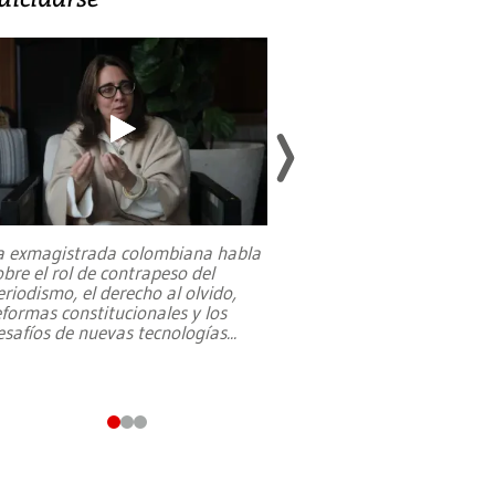
a exmagistrada colombiana habla
Entre recuerdos y es
obre el rol de contrapeso del
referencias hacia sus
eriodismo, el derecho al olvido,
presidente de Brasil,
eformas constitucionales y los
da Silva, oficializó 
esafíos de nuevas tecnologías
...
candidatura
...