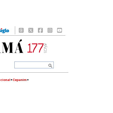
cional
Cepanim