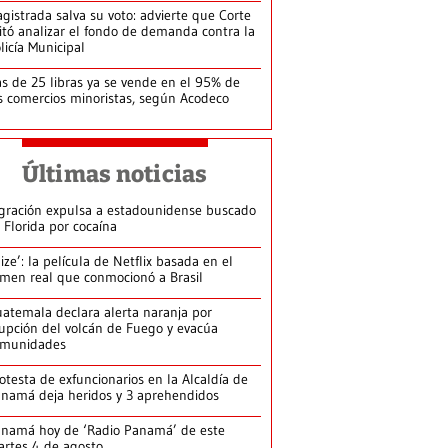
gistrada salva su voto: advierte que Corte
itó analizar el fondo de demanda contra la
licía Municipal
s de 25 libras ya se vende en el 95% de
s comercios minoristas, según Acodeco
Últimas noticias
gración expulsa a estadounidense buscado
 Florida por cocaína
lize’: la película de Netflix basada en el
imen real que conmocionó a Brasil
atemala declara alerta naranja por
upción del volcán de Fuego y evacúa
omunidades
otesta de exfuncionarios en la Alcaldía de
namá deja heridos y 3 aprehendidos
namá hoy de ‘Radio Panamá’ de este
rtes 4 de agosto