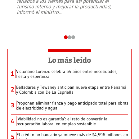
feriados a los viernes para así potenciar el
turismo interno y mejorar la productividad,
informó el ministro
...
Lo más leído
Victoriano Lorenzo celebra 54 años entre necesidades,
1
fiesta y esperanza
Balladares y Tewaney anticipan nueva etapa entre Panamá
2
y Colombia con De La Espriella
Proponen eliminar fianza y pago anticipado total para obras
3
de electricidad y agua
‘Viabilidad no es garantía’: el reto de convertir la
4
recuperación laboral en empleo sostenible
El crédito no bancario ya mueve más de $4,596 millones en
5