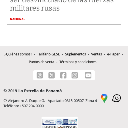
ser desvinculado de las fuerzas
militares rusas
NACIONAL
¿Quiénes somos?
Tarifario GESE
Suplementos
Ventas
e-Paper
Puntos de venta
Términos y condiciones
© 2019 La Estrella de Panamá
C/ Alejandro A. Duque G. - Apartado 0815-00507, Zona 4
Teléfono: +507 204-0000