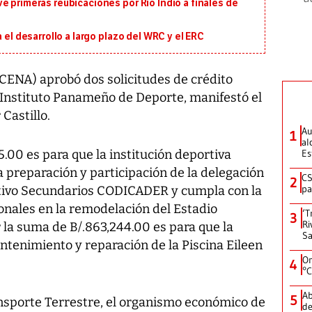
é primeras reubicaciones por Río Indio a finales de
 el desarrollo a largo plazo del WRC y el ERC
CENA) aprobó dos solicitudes de crédito
l Instituto Panameño de Deporte, manifestó el
Castillo.
Au
1
al
5.00 es para que la institución deportiva
Es
la preparación y participación de la delegación
CS
2
pa
tivo Secundarios CODICADER y cumpla con la
ionales en la remodelación del Estadio
‘T
3
Ri
 la suma de B/.863,244.00 es para que la
Sa
ntenimiento y reparación de la Piscina Eileen
On
4
°C
Ab
5
ansporte Terrestre, el organismo económico de
de