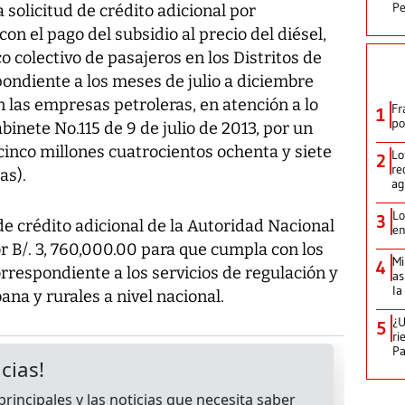
Pe
a solicitud de crédito adicional por
on el pago del subsidio al precio del diésel,
co colectivo de pasajeros en los Distritos de
ondiente a los meses de julio a diciembre
n las empresas petroleras, en atención a lo
Fr
1
po
inete No.115 de 9 de julio de 2013, por un
cinco millones cuatrocientos ochenta y siete
Lo
2
re
as).
ag
Lo
3
de crédito adicional de la Autoridad Nacional
en
r B/. 3, 760,000.00 para que cumpla con los
Mi
4
respondiente a los servicios de regulación y
as
la
ana y rurales a nivel nacional.
¿U
5
ri
P