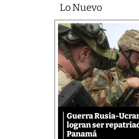
Lo Nuevo
Guerra Rusia-Ucran
logran ser repatri
Panamá