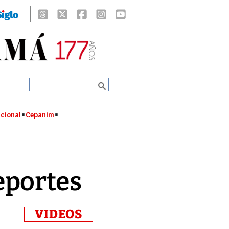
cional
Cepanim
eportes
VIDEOS