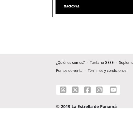
NACIONAL
¿Quiénes somos?
Tarifario GESE
Supleme
Puntos de venta
Términos y condiciones
© 2019 La Estrella de Panamá
C/ Alejandro A. Duque G. - Apartado 0815-0
Teléfono: +507 204-0000