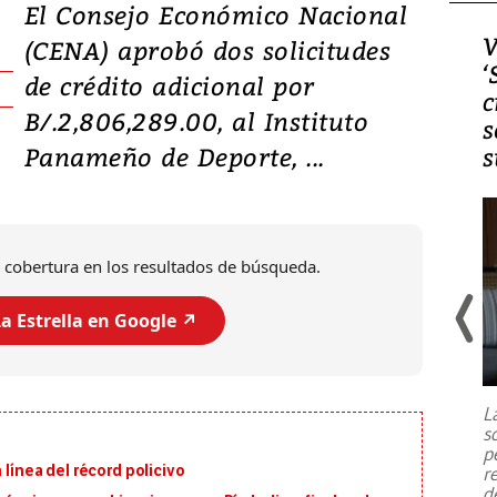
El Consejo Económico Nacional
Video, Japón: Terremoto
V
(CENA) aprobó dos solicitudes
deja heridos y graves
‘
de crédito adicional por
daños en Kumamoto
c
B/.2,806,289.00, al Instituto
s
Panameño de Deporte, ...
s
 cobertura en los resultados de búsqueda.
a Estrella en Google ↗️
Un fuerte terremoto de magnitud
7,1 se registró este martes 28 de
julio en la prefectura de Kumamoto,
L
al sur de Japón, provocando una
s
emergencia de gran
...
p
 línea del récord policivo
r
d