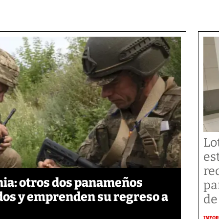
Lo
es
re
ia: otros dos panameños
pa
ados y emprenden su regreso a
de
INFOR