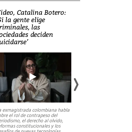
ideo, Catalina Botero:
Video: Lula la
Si la gente elige
candidatura 
riminales, las
promesas de i
ociedades deciden
en defensa, ed
uicidarse’
tierras raras
a exmagistrada colombiana habla
Entre recuerdos y es
obre el rol de contrapeso del
referencias hacia sus
eriodismo, el derecho al olvido,
presidente de Brasil,
eformas constitucionales y los
da Silva, oficializó 
esafíos de nuevas tecnologías
...
candidatura
...