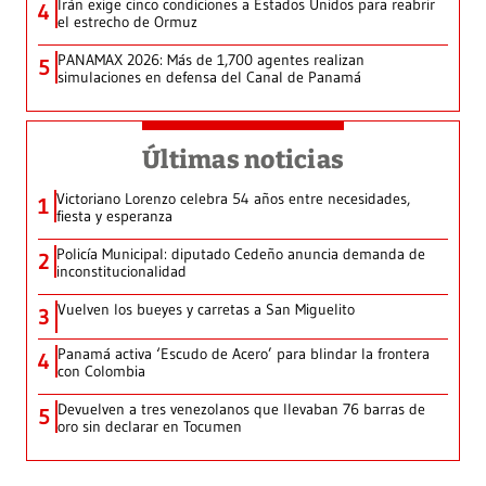
Irán exige cinco condiciones a Estados Unidos para reabrir
4
el estrecho de Ormuz
PANAMAX 2026: Más de 1,700 agentes realizan
5
simulaciones en defensa del Canal de Panamá
Últimas noticias
Victoriano Lorenzo celebra 54 años entre necesidades,
1
fiesta y esperanza
Policía Municipal: diputado Cedeño anuncia demanda de
2
inconstitucionalidad
Vuelven los bueyes y carretas a San Miguelito
3
Panamá activa ‘Escudo de Acero’ para blindar la frontera
4
con Colombia
Devuelven a tres venezolanos que llevaban 76 barras de
5
oro sin declarar en Tocumen