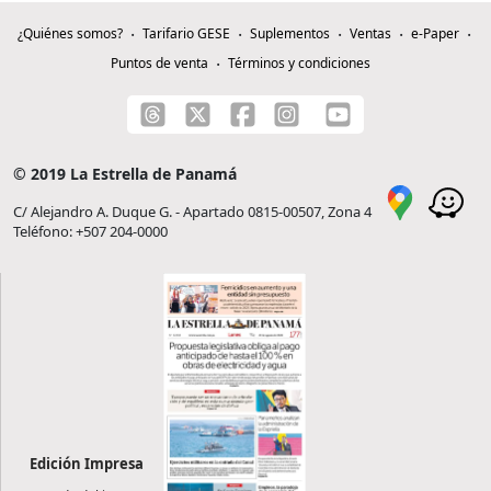
¿Quiénes somos?
Tarifario GESE
Suplementos
Ventas
e-Paper
Puntos de venta
Términos y condiciones
© 2019 La Estrella de Panamá
C/ Alejandro A. Duque G. - Apartado 0815-00507, Zona 4
Teléfono: +507 204-0000
Edición Impresa