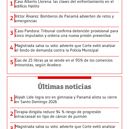
Caso Alberto Llerena: las claves del enfrentamiento en el
1
edificio Hatillo
Víctor Álvarez: Bomberos de Panamá advierten de retos y
2
emergencias
Caso Pandora: Tribunal confirma detención provisional para
3
cinco imputados y ordena una nueva prisión preventiva
Magistrada salva su voto: advierte que Corte evitó analizar
4
el fondo de demanda contra la Policía Municipal
Gas de 25 libras ya se vende en el 95% de los comercios
5
minoristas, según Acodeco
Últimas noticias
Alyiah Lide logra oro en gimnasia y Panamá alista su cierre
1
en Santo Domingo 2026
Terapia dirigida reduce 94 % riesgo de progresión
2
intracraneal en tipo de cáncer de pulmón
Magistrada salva su voto: advierte que Corte evitó analizar
3