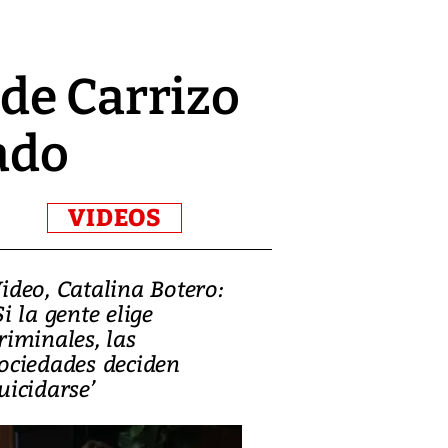
de Carrizo
ado
VIDEOS
ideo, Catalina Botero:
Video: Lula la
Si la gente elige
candidatura 
riminales, las
promesas de i
ociedades deciden
en defensa, ed
uicidarse’
tierras raras