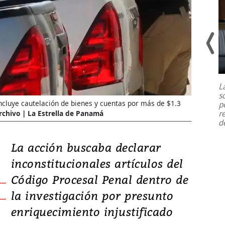
Un fuerte terremoto de magnitud
7,1 se registró este martes 28 de
julio en la prefectura de Kumamoto,
L
al sur de Japón, provocando una
s
emergencia de gran
...
incluye cautelación de bienes y cuentas por más de $1.3
p
r
rchivo | La Estrella de Panamá
d
La acción buscaba declarar
inconstitucionales artículos del
Código Procesal Penal dentro de
la investigación por presunto
enriquecimiento injustificado