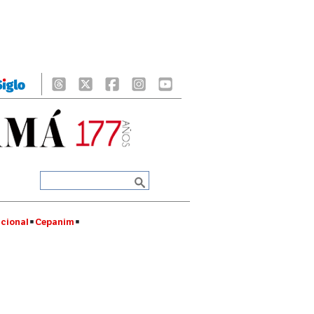
cional
Cepanim