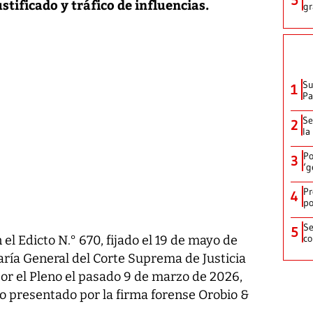
tificado y tráfico de influencias.
gr
Su
1
P
Se
2
la
Po
3
‘g
Pr
4
po
Se
5
co
el Edicto N.° 670, fijado el 19 de mayo de
aría General del Corte Suprema de Justicia
por el Pleno el pasado 9 de marzo de 2026,
so presentado por la firma forense Orobio &