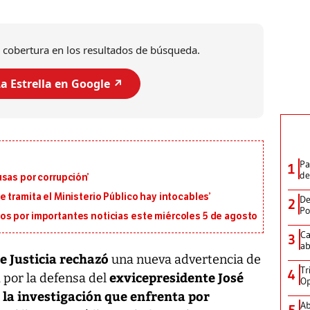
 cobertura en los resultados de búsqueda.
a Estrella en Google ↗️
Pa
1
de
sas por corrupción’
 tramita el Ministerio Público hay intocables’
De
2
Po
s por importantes noticias este miércoles 5 de agosto
Ca
3
ab
e Justicia rechazó
una nueva advertencia de
Tr
4
exvicepresidente José
 por la defensa del
Op
 la investigación que enfrenta por
Ab
5