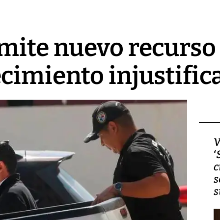
mite nuevo recurso 
cimiento injustific
Video, Japón: Terremoto
V
deja heridos y graves
‘
daños en Kumamoto
c
s
s