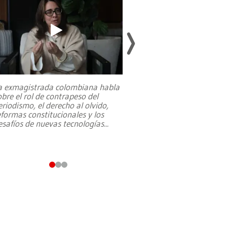
a exmagistrada colombiana habla
Entre recuerdos y es
obre el rol de contrapeso del
referencias hacia sus
eriodismo, el derecho al olvido,
presidente de Brasil,
eformas constitucionales y los
da Silva, oficializó 
esafíos de nuevas tecnologías
...
candidatura
...