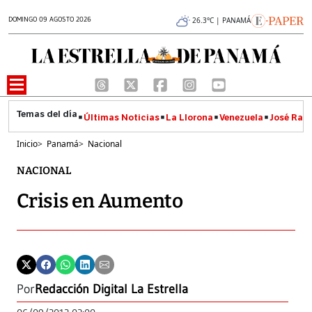
DOMINGO 09 AGOSTO 2026
26.3°C | PANAMÁ
Últimas Noticias
La Llorona
Venezuela
José Raúl
Inicio
>
Panamá
>
Nacional
NACIONAL
Crisis en Aumento
Por
Redacción Digital La Estrella