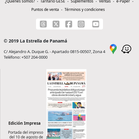
¿Quiénes somos?
Tarifario GESE
Suplementos
Ventas
e-Paper
Puntos de venta
Términos y condiciones
© 2019 La Estrella de Panamá
C/ Alejandro A. Duque G. - Apartado 0815-00507, Zona 4
Teléfono: +507 204-0000
Edición Impresa
Portada del impreso
del 10 de agosto de