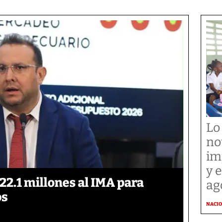
Lo
no
im
y 
2.1 millones al IMA para
ag
os
NACI