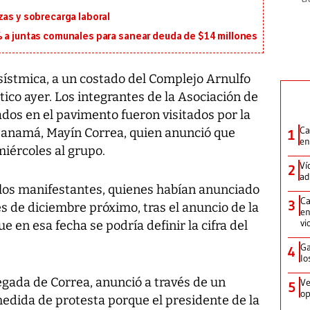
zas y sobrecarga laboral
% a juntas comunales para sanear deuda de $14 millones
sístmica, a un costado del Complejo Arnulfo
co ayer. Los integrantes de la Asociación de
dos en el pavimento fueron visitados por la
Ca
Panamá, Mayín Correa, quien anunció que
1
en
miércoles al grupo.
Ví
2
ad
a los manifestantes, quienes habían anunciado
Ca
3
es de diciembre próximo, tras el anuncio de la
en
vi
e en esa fecha se podría definir la cifra del
Ga
4
lo
legada de Correa, anunció a través de un
Ve
5
op
medida de protesta porque el presidente de la