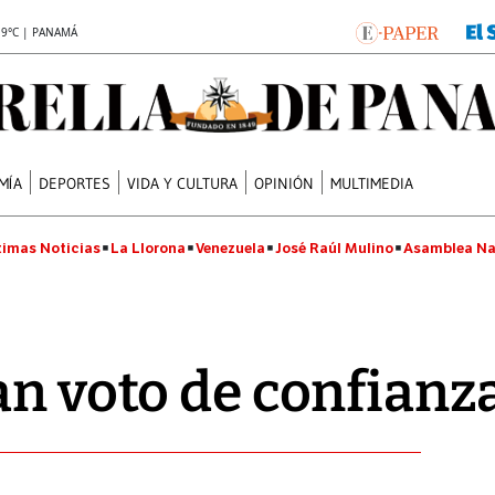
.9°C | PANAMÁ
MÍA
DEPORTES
VIDA Y CULTURA
OPINIÓN
MULTIMEDIA
timas Noticias
La Llorona
Venezuela
José Raúl Mulino
Asamblea Na
an voto de confianz