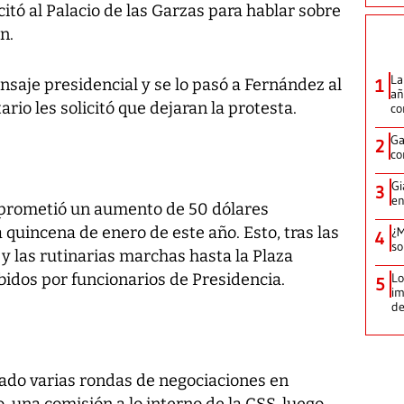
 citó al Palacio de las Garzas para hablar sobre
n.
La
nsaje presidencial y se lo pasó a Fernández al
1
añ
rio les solicitó que dejaran la protesta.
c
Ga
2
co
Gi
3
en
 prometió un aumento de 50 dólares
 quincena de enero de este año. Esto, tras las
¿M
4
so
y las rutinarias marchas hasta la Plaza
bidos por funcionarios de Presidencia.
Lo
5
im
de
sado varias rondas de negociaciones en
, una comisión a lo interno de la CSS, luego