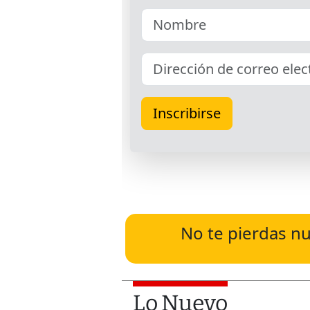
No te pierdas nu
Lo Nuevo