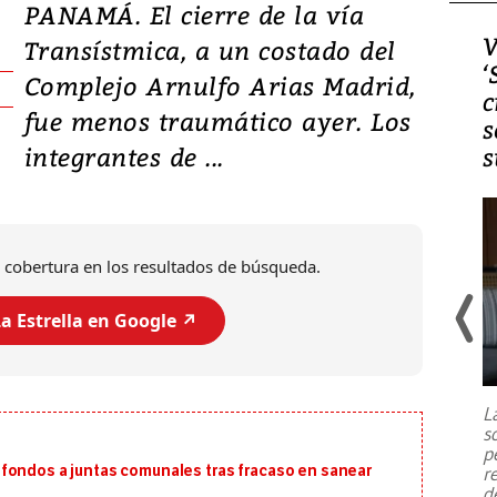
PANAMÁ. El cierre de la vía
Video, Japón: Terremoto
V
Transístmica, a un costado del
deja heridos y graves
‘
Complejo Arnulfo Arias Madrid,
daños en Kumamoto
c
fue menos traumático ayer. Los
s
integrantes de ...
s
 cobertura en los resultados de búsqueda.
a Estrella en Google ↗️
Un fuerte terremoto de magnitud
7,1 se registró este martes 28 de
julio en la prefectura de Kumamoto,
L
al sur de Japón, provocando una
s
emergencia de gran
...
p
fondos a juntas comunales tras fracaso en sanear
r
d