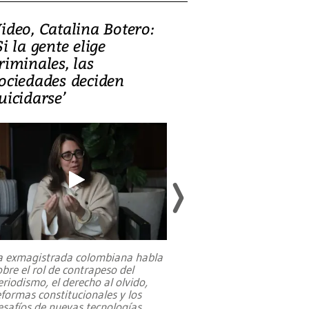
ideo, Catalina Botero:
Video: Lula la
Si la gente elige
candidatura 
riminales, las
promesas de i
ociedades deciden
en defensa, ed
uicidarse’
tierras raras
a exmagistrada colombiana habla
Entre recuerdos y es
obre el rol de contrapeso del
referencias hacia sus
eriodismo, el derecho al olvido,
presidente de Brasil,
eformas constitucionales y los
da Silva, oficializó 
esafíos de nuevas tecnologías
...
candidatura
...