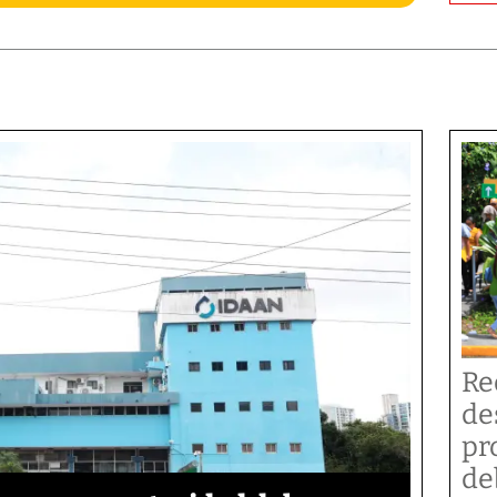
Re
de
pr
de