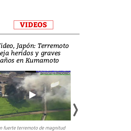
VIDEOS
ideo, Japón: Terremoto
Israel regala 
eja heridos y graves
nueva embaja
años en Kumamoto
Jerusalén sob
familias pales
n fuerte terremoto de magnitud