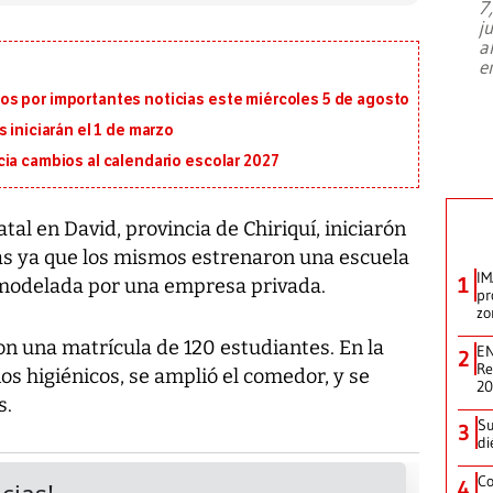
7
El director de la Lotería Nacional de
j
Beneficencia habla de la lotería
a
clandestina, auditorías internas y su
e
plan para modernizar la institución
s por importantes noticias este miércoles 5 de agosto
 iniciarán el 1 de marzo
ia cambios al calendario escolar 2027
al en David, provincia de Chiriquí, iniciarón
ias ya que los mismos estrenaron una escuela
IM
1
emodelada por una empresa privada.
pr
zo
on una matrícula de 120 estudiantes. En la
EN
2
Re
s higiénicos, se amplió el comedor, y se
2
s.
Su
3
di
Co
4