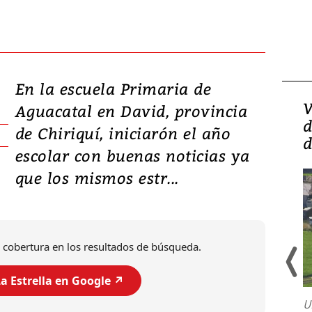
En la escuela Primaria de
Isidro Carbonell,
V
Aguacatal en David, provincia
director de la Lotería:
d
de Chiriquí, iniciarón el año
‘Vamos a ser más
d
escolar con buenas noticias ya
transparentes, tengan fe
que los mismos estr...
 cobertura en los resultados de búsqueda.
a Estrella en Google ↗️
U