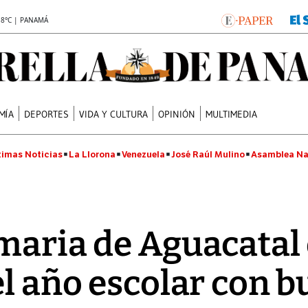
.8°C | PANAMÁ
MÍA
DEPORTES
VIDA Y CULTURA
OPINIÓN
MULTIMEDIA
timas Noticias
La Llorona
Venezuela
José Raúl Mulino
Asamblea Na
maria de Aguacatal
el año escolar con 