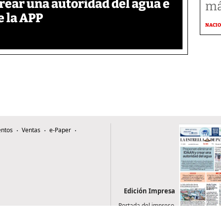
rear una autoridad del agua e
má
e la APP
NACI
ntos
Ventas
e-Paper
Edición Impresa
Portada del impreso
del 3 de agosto de
2026
0507, Zona 4