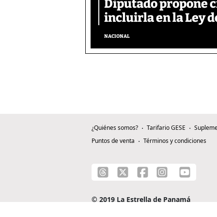
Diputado propone c
incluirla en la Ley d
NACIONAL
¿Quiénes somos?
Tarifario GESE
Supleme
Puntos de venta
Términos y condiciones
© 2019 La Estrella de Panamá
C/ Alejandro A. Duque G. - Apartado 0815-0