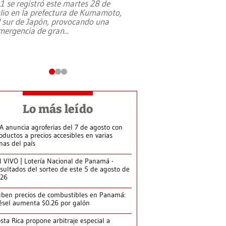
,1 se registró este martes 28 de
Estados Unidos ha a
ulio en la prefectura de Kumamoto,
un dólar y durante 9
l sur de Japón, provocando una
el terreno para su 
mergencia de gran
...
en Jerusalén Oeste, 
perteneció hasta
...
Lo más leído
A anuncia agroferias del 7 de agosto con
oductos a precios accesibles en varias
nas del país
 VIVO | Lotería Nacional de Panamá -
sultados del sorteo de este 5 de agosto de
026
ben precios de combustibles en Panamá:
ésel aumenta $0.26 por galón
sta Rica propone arbitraje especial a