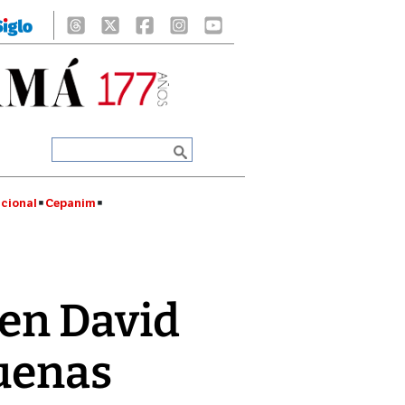
cional
Cepanim
 en David
buenas