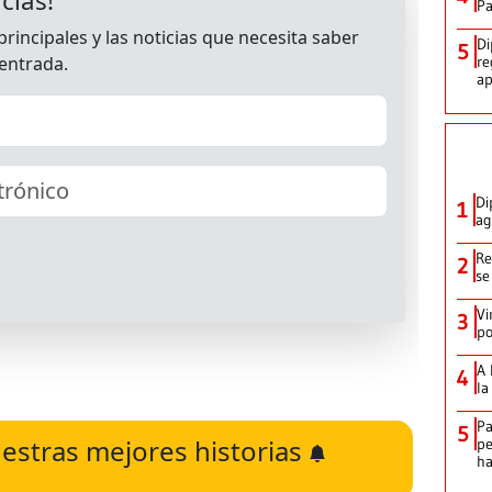
Pa
Di
5
re
ap
Di
1
ag
Re
2
se
Vi
3
po
A 
4
la
Pa
5
estras mejores historias
pe
ha