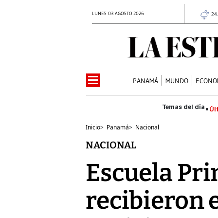
LUNES 03 AGOSTO 2026
24
PANAMÁ
MUNDO
ECONO
Úl
Inicio
>
Panamá
>
Nacional
NACIONAL
Escuela Pri
recibieron 