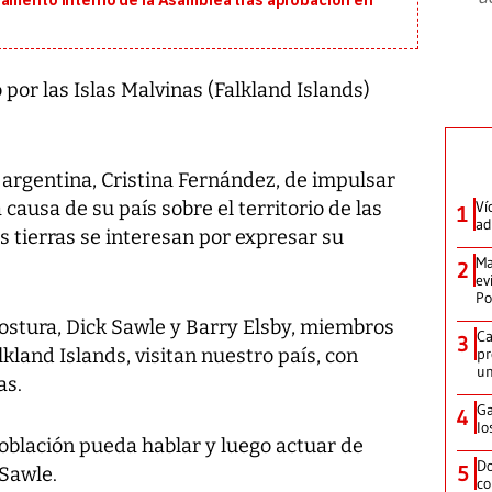
lamento interno de la Asamblea tras aprobación en
por las Islas Malvinas (Falkland Islands)
a argentina, Cristina Fernández, de impulsar
causa de su país sobre el territorio de las
Ví
1
ad
nas tierras se interesan por expresar su
Ma
2
ev
Po
stura, Dick Sawle y Barry Elsby, miembros
Ca
3
kland Islands, visitan nuestro país, con
pr
un
as.
Ga
4
lo
población pueda hablar y luego actuar de
Do
5
 Sawle.
co