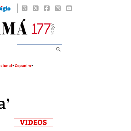
cional
Cepanim
a’
VIDEOS