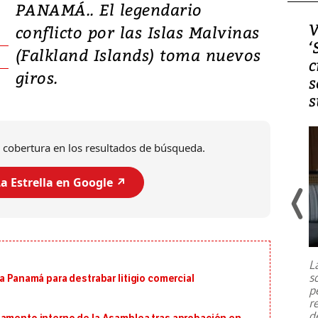
PANAMÁ.. El legendario
Video, Japón: Terremoto
V
conflicto por las Islas Malvinas
deja heridos y graves
‘
(Falkland Islands) toma nuevos
daños en Kumamoto
c
giros.
s
s
 cobertura en los resultados de búsqueda.
a Estrella en Google ↗️
Un fuerte terremoto de magnitud
7,1 se registró este martes 28 de
julio en la prefectura de Kumamoto,
L
al sur de Japón, provocando una
s
a Panamá para destrabar litigio comercial
emergencia de gran
...
p
r
d