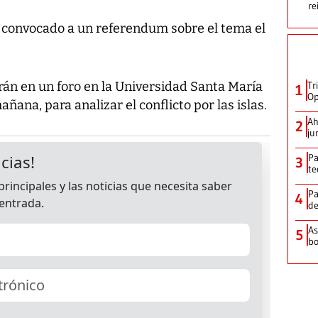
re
n convocado a un referendum sobre el tema el
án en un foro en la Universidad Santa María
Tr
1
Op
ñana, para analizar el conflicto por las islas.
Ah
2
ju
Pa
3
te
Pa
4
de
As
5
bo