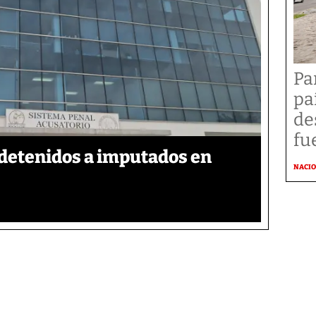
Pa
pa
de
fu
detenidos a imputados en
NACI