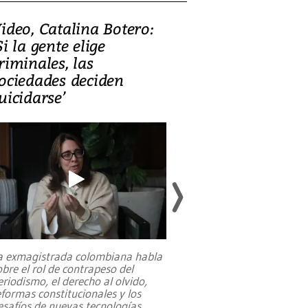
ideo, Catalina Botero:
Video: Lula la
Si la gente elige
candidatura 
riminales, las
promesas de i
ociedades deciden
en defensa, ed
uicidarse’
tierras raras
a exmagistrada colombiana habla
Entre recuerdos y es
obre el rol de contrapeso del
referencias hacia sus
eriodismo, el derecho al olvido,
presidente de Brasil,
eformas constitucionales y los
da Silva, oficializó 
esafíos de nuevas tecnologías
...
candidatura
...