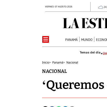
VIERNES 07 AGOSTO 2026
24
PANAMÁ
MUNDO
ECONO
Úl
Inicio
>
Panamá
>
Nacional
NACIONAL
‘Queremos q