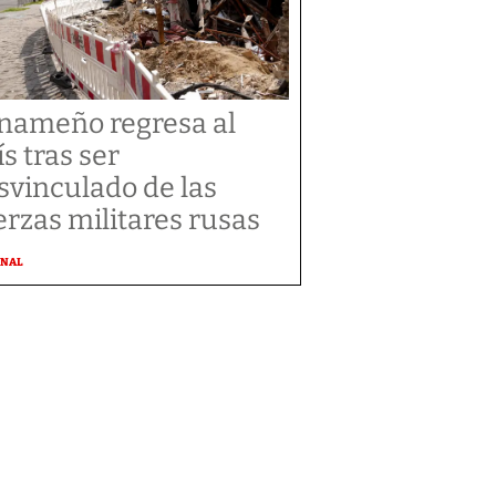
nameño regresa al
ís tras ser
svinculado de las
erzas militares rusas
ONAL