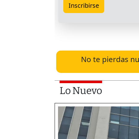
No te pierdas nu
Lo Nuevo