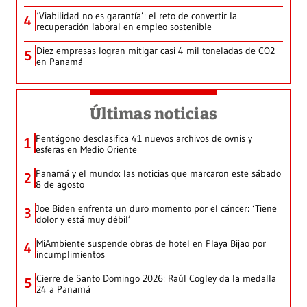
‘Viabilidad no es garantía’: el reto de convertir la
4
recuperación laboral en empleo sostenible
Diez empresas logran mitigar casi 4 mil toneladas de CO2
5
en Panamá
Últimas noticias
Pentágono desclasifica 41 nuevos archivos de ovnis y
1
esferas en Medio Oriente
Panamá y el mundo: las noticias que marcaron este sábado
2
8 de agosto
Joe Biden enfrenta un duro momento por el cáncer: ‘Tiene
3
dolor y está muy débil’
MiAmbiente suspende obras de hotel en Playa Bijao por
4
incumplimientos
Cierre de Santo Domingo 2026: Raúl Cogley da la medalla
5
24 a Panamá