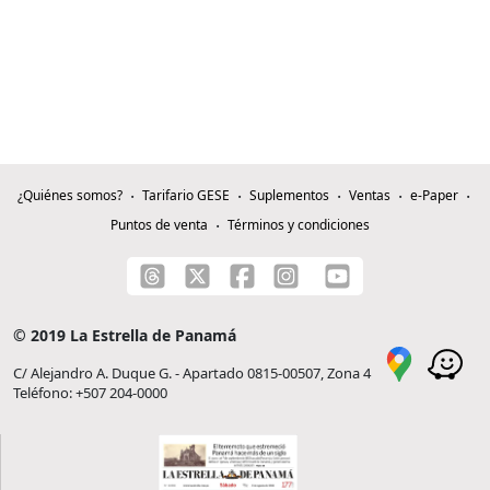
¿Quiénes somos?
Tarifario GESE
Suplementos
Ventas
e-Paper
Puntos de venta
Términos y condiciones
© 2019 La Estrella de Panamá
C/ Alejandro A. Duque G. - Apartado 0815-00507, Zona 4
Teléfono: +507 204-0000