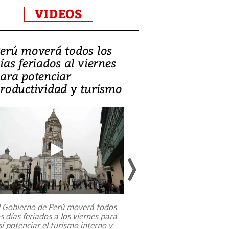
VIDEOS
erú moverá todos los
Video, Catalin
ías feriados al viernes
‘Si la gente el
ara potenciar
criminales, la
roductividad y turismo
sociedades de
suicidarse’
l Gobierno de Perú moverá todos
os días feriados a los viernes para
La exmagistrada co
sí potenciar el turismo interno y
sobre el rol de contr