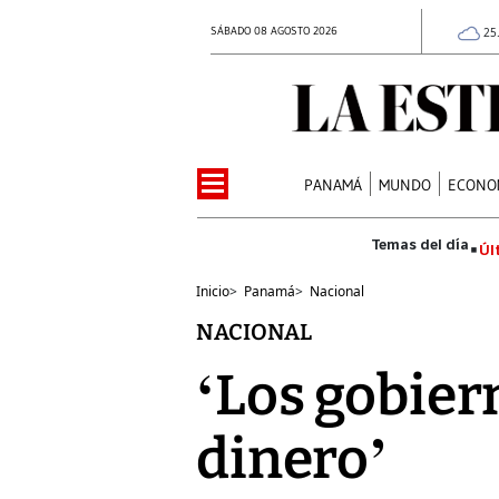
SÁBADO 08 AGOSTO 2026
25
PANAMÁ
MUNDO
ECONO
Úl
Inicio
>
Panamá
>
Nacional
NACIONAL
‘Los gobier
dinero’