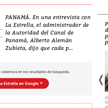
PANAMÁ. En una entrevista con
Video: Lula lanza su
P
La Estrella, el administrador de
candidatura con
d
la Autoridad del Canal de
promesas de inversión
p
Panamá, Alberto Alemán
en defensa, educación y
p
Zubieta, dijo que cada p...
tierras raras
 cobertura en los resultados de búsqueda.
a Estrella en Google ↗️
E
l
Entre recuerdos y escuetas
a
referencias hacia sus adversarios, el