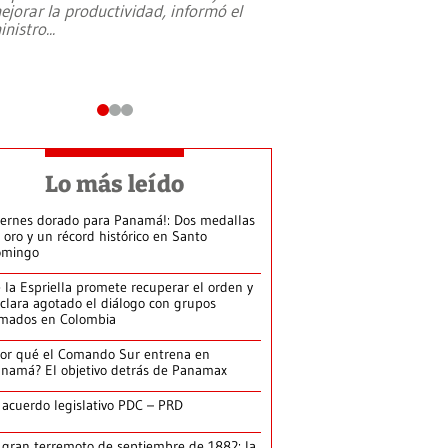
ejorar la productividad, informó el
periodismo, el derech
inistro
...
reformas constitucio
desafíos de nuevas t
Lo más leído
iernes dorado para Panamá!: Dos medallas
 oro y un récord histórico en Santo
omingo
 la Espriella promete recuperar el orden y
clara agotado el diálogo con grupos
mados en Colombia
or qué el Comando Sur entrena en
namá? El objetivo detrás de Panamax
 acuerdo legislativo PDC – PRD
 gran terremoto de septiembre de 1882: la