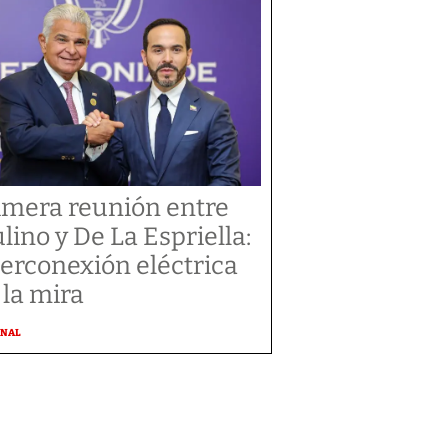
imera reunión entre
lino y De La Espriella:
terconexión eléctrica
 la mira
ONAL