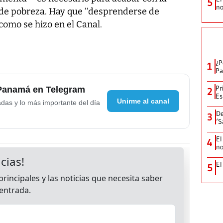
5
no
 de pobreza. Hay que ‘‘desprenderse de
 como se hizo en el Canal.
¿P
1
Pa
Pr
 Panamá en Telegram
2
Es
Unirme al canal
adas y lo más importante del día
De
3
‘S
El
4
no
El
5