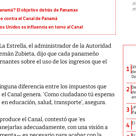
m
presidente de Brasil, Luiz Inácio Lula
m
Panamá? El objetivo detrás de Panamax
da Silva, oficializó este domingo su
candidatura
...
e contra el Canal de Panamá
os Unidos su influencia en torno al Canal
a Estrella, el administrador de la Autoridad
lemán Zubieta, dijo que cada panameño
rnantes sobre el uso de los ingresos que el
¡V
1
de
D
inguna diferencia entre los impuestos que
De
2
de
e el Canal genera. ‘Como ciudadano tú esperas
ar
en educación, salud, transporte’, asegura.
¿P
3
Pa
 produce el Canal, contestó que ‘es
El
4
anejarlas adecuadamente, con una visión a
omenta— es necesario para acabar con la
El