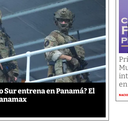
Pr
Mu
in
en
o Sur entrena en Panamá? El
NACI
 Panamax