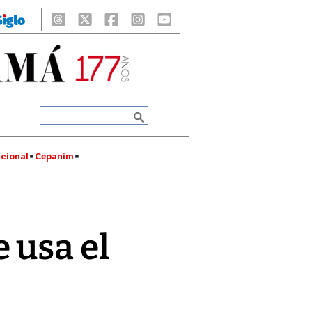
cional
Cepanim
 usa el